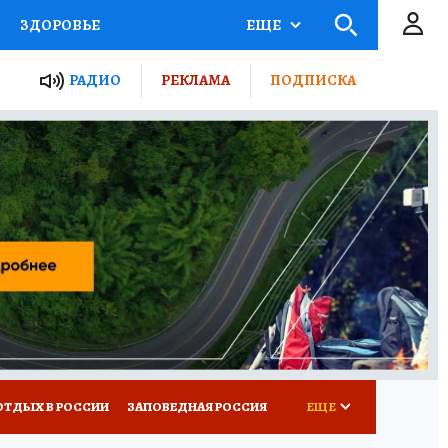
ЗДОРОВЬЕ
ЕЩЕ
ЫЕ ПРОЕКТЫ РОССИИ
РАДИО
РЕКЛАМА
ПОДПИСКА
КРЕТЫ
ПУТЕВОДИТЕЛЬ
 ЖЕЛЕЗА
ТУРИЗМ
Д ПОТРЕБИТЕЛЯ
ВСЕ О КП
ОТДЫХ В РОССИИ
ЗАПОВЕДНАЯ РОССИЯ
ЕЩЕ