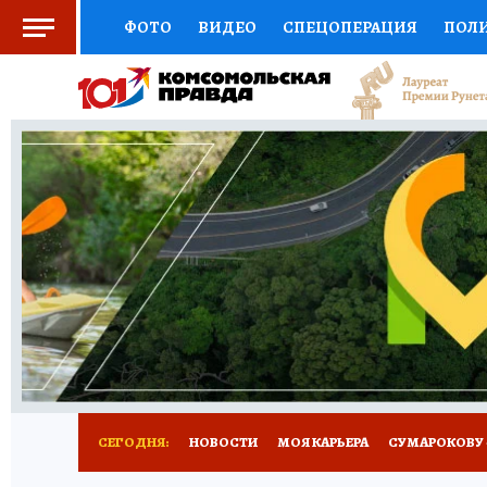
ФОТО
ВИДЕО
СПЕЦОПЕРАЦИЯ
ПОЛ
СОЦПОДДЕРЖКА
НАУКА
АФИША
СП
ВЫБОР ЭКСПЕРТОВ
ДОКТОР
ФИНАНС
КНИЖНАЯ ПОЛКА
ПРОГНОЗЫ НА СПОРТ
ПРЕСС-ЦЕНТР
НЕДВИЖИМОСТЬ
ТЕЛЕ
РАДИО КП
РЕКЛАМА
ТЕСТЫ
НОВОЕ 
СЕГОДНЯ:
НОВОСТИ
МОЯ КАРЬЕРА
СУМАРОКОВУ -