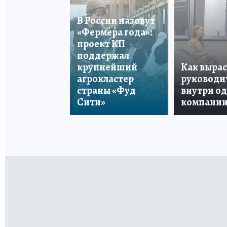
В России назовут
«Фермера года»:
проект КП
поддержал
крупнейший
Как вырас
агрокластер
руководи
страны «Фуд
внутри о
Сити»
компани