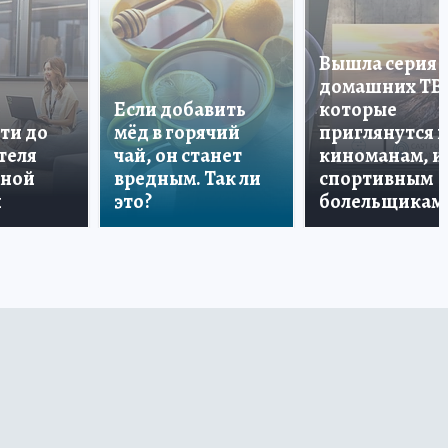
Вышла серия
домашних ТВ
Если добавить
которые
ти до
мёд в горячий
приглянутся 
теля
чай, он станет
киноманам, и
дной
вредным. Так ли
спортивным
и
это?
болельщикам