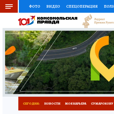
ФОТО
ВИДЕО
СПЕЦОПЕРАЦИЯ
ПОЛ
СОЦПОДДЕРЖКА
НАУКА
АФИША
СП
ВЫБОР ЭКСПЕРТОВ
ДОКТОР
ФИНАНС
КНИЖНАЯ ПОЛКА
ПРОГНОЗЫ НА СПОРТ
ПРЕСС-ЦЕНТР
НЕДВИЖИМОСТЬ
ТЕЛЕ
РАДИО КП
РЕКЛАМА
ТЕСТЫ
НОВОЕ 
СЕГОДНЯ:
НОВОСТИ
МОЯ КАРЬЕРА
СУМАРОКОВУ -