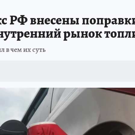
А СЕБЕ
с РФ внесены поправк
нутренний рынок топл
 в чем их суть