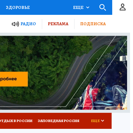
ЗДОРОВЬЕ
ЕЩЕ
ЫЕ ПРОЕКТЫ РОССИИ
РАДИО
РЕКЛАМА
ПОДПИСКА
КРЕТЫ
ПУТЕВОДИТЕЛЬ
 ЖЕЛЕЗА
ТУРИЗМ
Д ПОТРЕБИТЕЛЯ
ВСЕ О КП
ОТДЫХ В РОССИИ
ЗАПОВЕДНАЯ РОССИЯ
ЕЩЕ