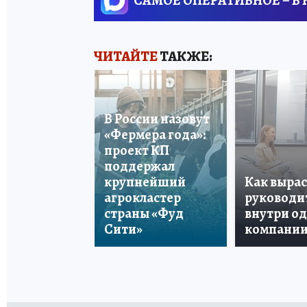
САМОЕ ОПЕРАТИВНОЕ – В
ЧИТАЙТЕ
ТАКЖЕ:
В России назовут
«Фермера года»:
проект КП
поддержал
крупнейший
Как вырас
агрокластер
руководи
страны «Фуд
внутри о
Сити»
компани