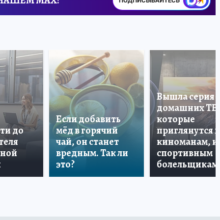
 НАШЕМ MAX!
ПОДПИСЫВАЙТЕСЬ
Вышла серия
домашних ТВ
Если добавить
которые
ти до
мёд в горячий
приглянутся 
теля
чай, он станет
киноманам, и
дной
вредным. Так ли
спортивным
и
это?
болельщикам