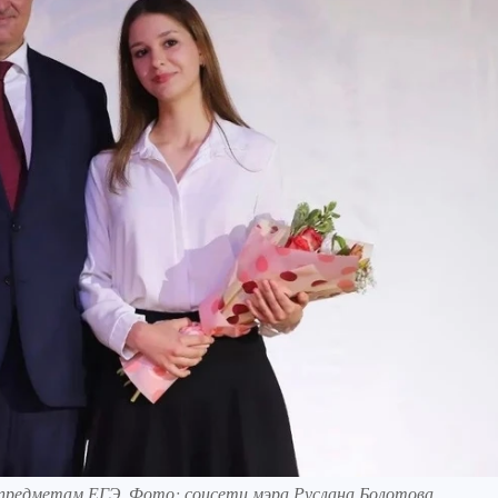
 предметам ЕГЭ. Фото: соцсети мэра Руслана Болотова.