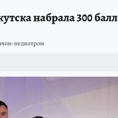
А СЕБЕ
тска набрала 300 балл
рачом-педиатром