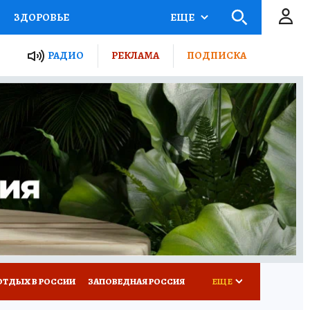
ЗДОРОВЬЕ
ЕЩЕ
ЫЕ ПРОЕКТЫ РОССИИ
РАДИО
РЕКЛАМА
ПОДПИСКА
КРЕТЫ
ПУТЕВОДИТЕЛЬ
 ЖЕЛЕЗА
ТУРИЗМ
Д ПОТРЕБИТЕЛЯ
ВСЕ О КП
ОТДЫХ В РОССИИ
ЗАПОВЕДНАЯ РОССИЯ
ЕЩЕ