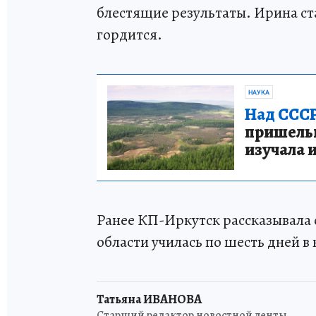
блестящие результаты. Ирина ст
гордится.
НАУКА
Над СССР
пришельце
изучала 
Ранее КП-Иркутск рассказывала 
области училась по шесть дней в
Татьяна ИВАНОВА
Старший редактор новостной ленты