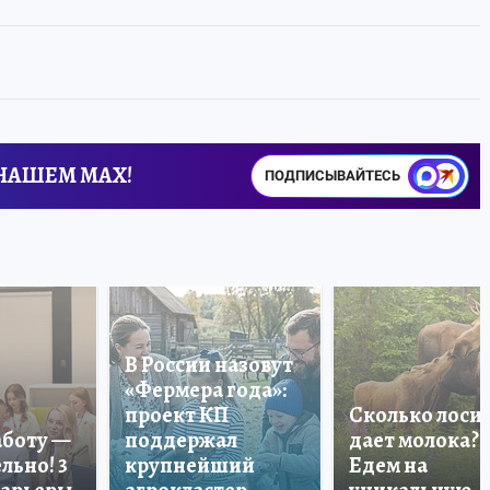
 НАШЕМ MAX!
ПОДПИСЫВАЙТЕСЬ
В России назовут
«Фермера года»:
проект КП
Сколько лоси
аботу —
поддержал
дает молока?
льно! 3
крупнейший
Едем на