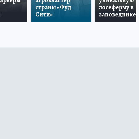
карьеры
агрокластер
уникальную
страны «Фуд
лосеферму в
и
Сити»
заповеднике!