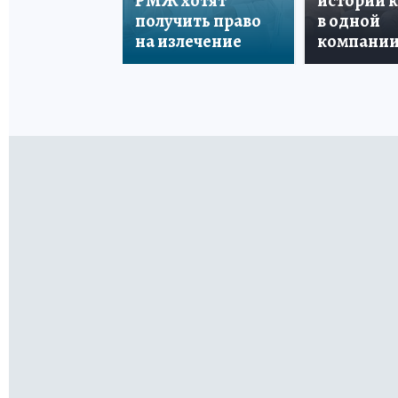
РМЖ хотят
истории 
получить право
в одной
на излечение
компани