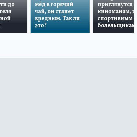
ти до
мёд в горячий
приглянутся 
теля
чай, он станет
киноманам, и
дной
вредным. Так ли
спортивным
и
это?
болельщикам