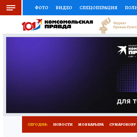
ФОТО
ВИДЕО
СПЕЦОПЕРАЦИЯ
ПОЛ
СОЦПОДДЕРЖКА
НАУКА
АФИША
СП
ВЫБОР ЭКСПЕРТОВ
ДОКТОР
ФИНАНС
КНИЖНАЯ ПОЛКА
ПРОГНОЗЫ НА СПОРТ
ПРЕСС-ЦЕНТР
НЕДВИЖИМОСТЬ
ТЕЛЕ
РАДИО КП
РЕКЛАМА
ТЕСТЫ
НОВОЕ 
СЕГОДНЯ:
НОВОСТИ
МОЯ КАРЬЕРА
СУМАРОКОВУ -