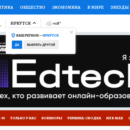
ИТИКА
ОБЩЕСТВО
ЭКОНОМИКА
В МИРЕ
ЗВЕЗДЫ
ОРТ
КОЛУМНИСТЫ
ПРОИСШЕСТВИЯ
НАЦИОНАЛЬН
ИРКУТСК
+18
°
ВАШ РЕГИОН —
ИРКУТСК
Ы
ОТКРЫВАЕМ МИР
Я ЗНАЮ
СЕМЬЯ
ЖЕНСКИЕ СЕ
ДА
ВЫБРАТЬ ДРУГОЙ
ПРОМОКОДЫ
СЕРИАЛЫ
СПЕЦПРОЕКТЫ
ДЕФИЦИТ
ВИЗОР
КОЛЛЕКЦИИ
КОНКУРСЫ
РАБОТА У НАС
ГИ
НА САЙТЕ
 90
ТОЛЬКО У НАС
ВОЕНКОРЫ
УКРАИНА: СВОДКА
КП В МАХ