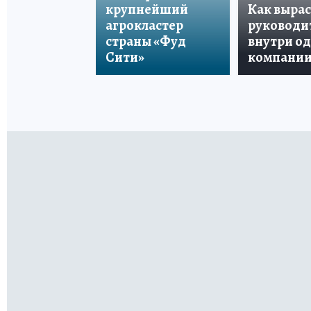
крупнейший
Как вырас
агрокластер
руководи
страны «Фуд
внутри о
Сити»
компани