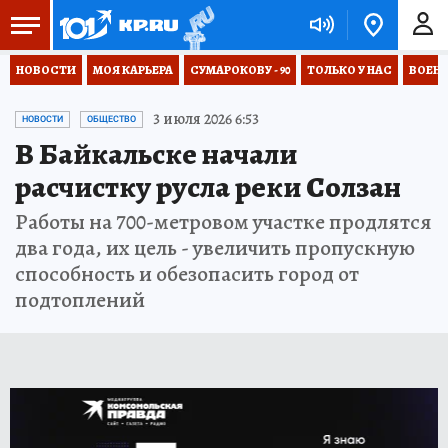
НОВОСТИ
МОЯ КАРЬЕРА
СУМАРОКОВУ - 90
ТОЛЬКО У НАС
ВОЕН
3 июля 2026 6:53
НОВОСТИ
ОБЩЕСТВО
В Байкальске начали
расчистку русла реки Солзан
Работы на 700-метровом участке продлятся
два года, их цель - увеличить пропускную
способность и обезопасить город от
подтоплений