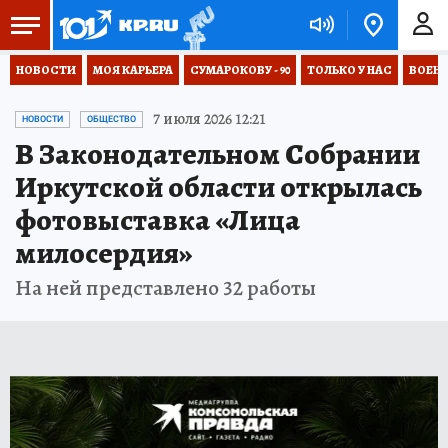
НОВОСТИ
МОЯ КАРЬЕРА
СУМАРОКОВУ - 90
ТОЛЬКО У НАС
ВОЕН
7 июля 2026 12:21
НОВОСТИ
ОБЩЕСТВО
В Законодательном Собрании
Иркутской области открылась
фотовыставка «Лица
милосердия»
На ней представлено 32 работы