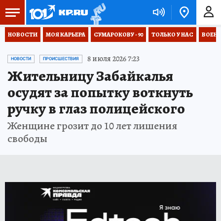
НОВОСТИ
МОЯ КАРЬЕРА
СУМАРОКОВУ - 90
ТОЛЬКО У НАС
ВОЕН
8 июля 2026 7:23
НОВОСТИ
ПРОИСШЕСТВИЯ
Жительницу Забайкалья
осудят за попытку воткнуть
ручку в глаз полицейского
Женщине грозит до 10 лет лишения
свободы