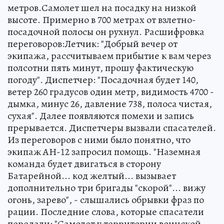
метров.Самолет шел на посадку на низкой
высоте. Примерно в 700 метрах от взлетно-
посадочной полосы он рухнул. Расшифровка
переговоров:Летчик: "Добрый вечер от
экипажа, рассчитываем прибытие к вам через
полсотни пять минут, прошу фактическую
погоду". Диспетчер: "Посадочная будет 140,
ветер 260 градусов один метр, видимость 4700 -
дымка, минус 26, давление 738, полоса чистая,
сухая". Далее появляются помехи и запись
прерывается. Диспетчеры вызвали спасателей.
Из переговоров с ними было понятно, что
экипаж АН-12 запросил помощь. "Наземная
команда будет двигаться в сторону
Батарейной... код желтый... вызывает
дополнительно три бригады "скорой"... вижу
огонь, зарево", - слышались обрывки фраз по
рации. Последние слова, которые спасатели
передали: "Самолет у территории воинской