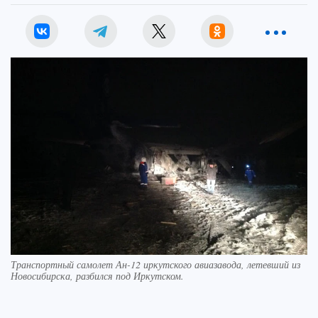
Транспортный самолет Ан-12 иркутского авиазавода, летевший из
Новосибирска, разбился под Иркутском.