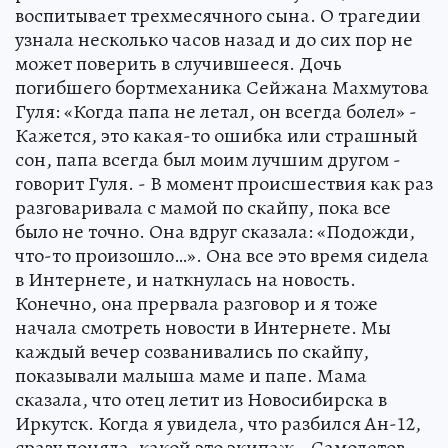
воспитывает трехмесячного сына. О трагедии
узнала несколько часов назад и до сих пор не
может поверить в случившееся. Дочь
погибшего бортмеханика Сейжана Махмутова
Гуля: «Когда папа не летал, он всегда болел» -
Кажется, это какая-то ошибка или страшный
сон, папа всегда был моим лучшим другом -
говорит Гуля. - В момент происшествия как раз
разговаривала с мамой по скайпу, пока все
было не точно. Она вдруг сказала: «Подожди,
что-то произошло…». Она все это время сидела
в Интернете, и наткнулась на новость.
Конечно, она прервала разговор и я тоже
начала смотреть новости в Интернете. Мы
каждый вечер созванивались по скайпу,
показывали малыша маме и папе. Мама
сказала, что отец летит из Новосибирска в
Иркутск. Когда я увидела, что разбился Ан-12,
сразу поняла, какой это экипаж… Самолетов