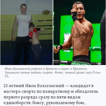
Иван Балаганский родился в Братске и вырос в Иркутске.
Занимался пятью видами спорта. Фото: личный архив/ лига Prime
FL.
23 летний Иван Балаганский — кандидат в
мастера спорта по панкратиону и обладатель
первого разряда сразу по пяти видам
единоборств: боксу, рукопашному бою,