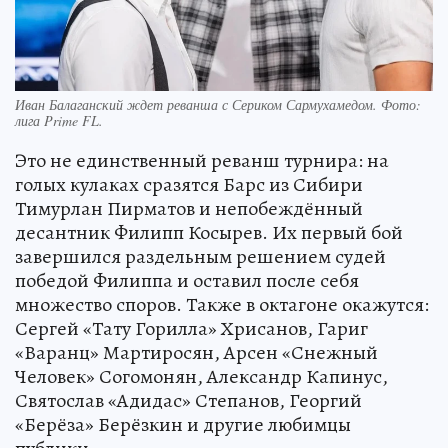
Иван Балаганский ждет реванша с Сериком Сармухамедом. Фото:
лига Prime FL.
Это не единственный реванш турнира: на
голых кулаках сразятся Барс из Сибири
Тимурлан Пирматов и непобеждённый
десантник Филипп Косырев. Их первый бой
завершился раздельным решением судей
победой Филиппа и оставил после себя
множество споров. Также в октагоне окажутся:
Сергей «Тату Горилла» Хрисанов, Гариг
«Варанц» Мартиросян, Арсен «Снежный
Человек» Согомонян, Александр Капинус,
Святослав «Адидас» Степанов, Георгий
«Берёза» Берёзкин и другие любимцы