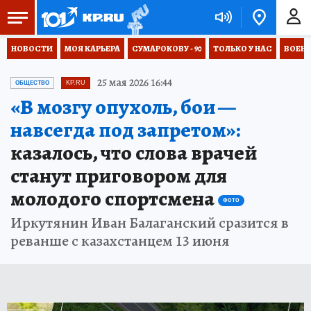
НОВОСТИ
МОЯ КАРЬЕРА
СУМАРОКОВУ - 90
ТОЛЬКО У НАС
ВОЕН
25 мая 2026 16:44
ОБЩЕСТВО
KP.RU
«В мозгу опухоль, бои —
навсегда под запретом»:
казалось, что слова врачей
станут приговором для
молодого спортсмена
ФОТО
Иркутянин Иван Балаганский сразится в
реванше с казахстанцем 13 июня