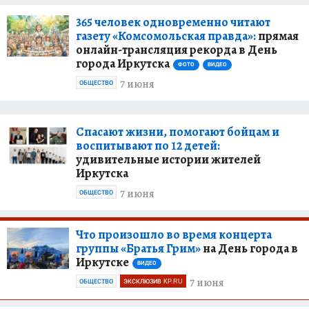
365 человек одновременно читают
газету «Комсомольская правда»:
прямая
онлайн-трансляция рекорда в День
города Иркутска
ФОТО
ВИДЕО
7 июня
ОБЩЕСТВО
Спасают жизни, помогают бойцам и
воспитывают по 12 детей:
удивительные истории жителей
Иркутска
7 июня
ОБЩЕСТВО
Что произошло во время концерта
группы «Братья Грим»
на День города в
Иркутске
ВИДЕО
7 июня
ОБЩЕСТВО
ЭКСКЛЮЗИВ KP.RU