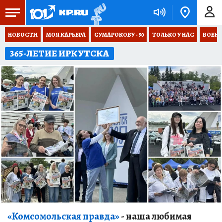
НОВОСТИ
МОЯ КАРЬЕРА
СУМАРОКОВУ - 90
ТОЛЬКО У НАС
ВОЕН
365-ЛЕТИЕ ИРКУТСКА
«Комсомольская правда»
- наша любимая