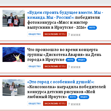
«Будем строить будущее вместе. Мы -
команда. Мы - Россия!»:
победители
фотоконкурса «Мисс и мистер
выпускник в Иркутске - 2026»
ФОТО
7 июня
ОБЩЕСТВО
ЭКСКЛЮЗИВ KP.RU
Что произошло во время концерта
группы «Дискотека Авария» на День
города в Иркутске
ФОТО
ВИДЕО
7 июня
ОБЩЕСТВО
ЭКСКЛЮЗИВ KP.RU
«Это город с особенной душой!»:
«Комсомолка» наградила победителей
конкурса детских рисунков «Мой
любимый Иркутск»
ФОТО
ВИДЕО
7 июня
ОБЩЕСТВО
ЭКСКЛЮЗИВ KP.RU