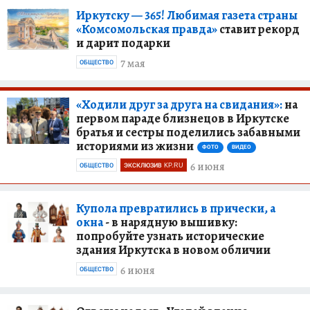
Иркутску — 365! Любимая газета страны
«Комсомольская правда»
ставит рекорд
и дарит подарки
7 мая
ОБЩЕСТВО
«Ходили друг за друга на свидания»:
на
первом параде близнецов в Иркутске
братья и сестры поделились забавными
историями из жизни
ФОТО
ВИДЕО
6 июня
ОБЩЕСТВО
ЭКСКЛЮЗИВ KP.RU
Купола превратились в прически, а
окна
- в нарядную вышивку:
попробуйте узнать исторические
здания Иркутска в новом обличии
6 июня
ОБЩЕСТВО