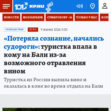
НОВОСТИ
МОЯ КАРЬЕРА
СУМАРОКОВУ - 90
ТОЛЬКО У НАС
ВОЕН
9 июня 2026 5:00
ПРОИСШЕСТВИЯ
KP.RU
«Потеряла сознание, начались
судороги»:
туристка впала в
кому на Бали из-за
возможного отравления
вином
Туристка из России выпила вино и
оказалась в коме во время отдыха на Бали