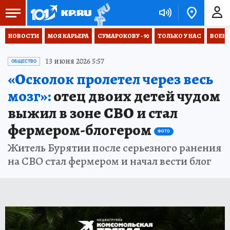
НОВОСТИ
МОЯ КАРЬЕРА
СУМАРОКОВУ - 90
ТОЛЬКО У НАС
ВОЕН
13 июня 2026 5:57
ОБЩЕСТВО
«Осколок пролетел через весь
мозг»:
отец двоих детей чудом
выжил в зоне СВО и стал
фермером-блогером
ФОТО
Житель Бурятии после серьезного ранения
на СВО стал фермером и начал вести блог