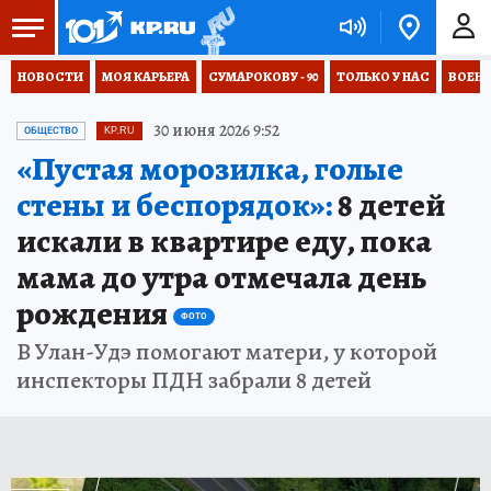
НОВОСТИ
МОЯ КАРЬЕРА
СУМАРОКОВУ - 90
ТОЛЬКО У НАС
ВОЕН
30 июня 2026 9:52
ОБЩЕСТВО
KP.RU
«Пустая морозилка, голые
стены и беспорядок»:
8 детей
искали в квартире еду, пока
мама до утра отмечала день
рождения
ФОТО
В Улан-Удэ помогают матери, у которой
инспекторы ПДН забрали 8 детей