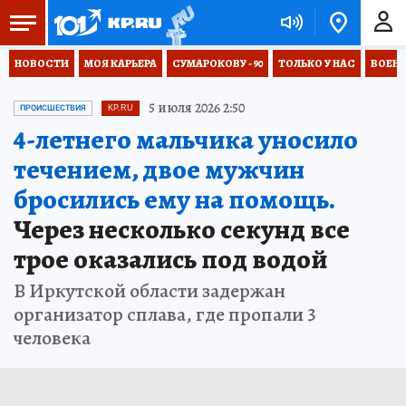
НОВОСТИ
МОЯ КАРЬЕРА
СУМАРОКОВУ - 90
ТОЛЬКО У НАС
ВОЕН
5 июля 2026 2:50
ПРОИСШЕСТВИЯ
KP.RU
4-летнего мальчика уносило
течением, двое мужчин
бросились ему на помощь.
Через несколько секунд все
трое оказались под водой
В Иркутской области задержан
организатор сплава, где пропали 3
человека