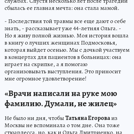
службах. Спустя несколько лет после трагедии
сбылась ее главная мечта: она стала мамой.
- Последствия той травмы все еще дают о себе
знать, - рассказывает уже 44-летняя Ольга. -
Но я живу полной жизнью. Моя история вошла
в книгу о лучших женщинах Подмосковья,
которая выйдет осенью. Мы с дочкой участвуем
в концертах для пациентов в больницах: она
играет на скрипке, а я помогаю
организовывать выступления. Это приносит
мне огромное удовлетворение!
«Врачи написали на руке мою
фамилию. Думали, не жилец»
Не было ни дня, чтобы
Татьяна Егорова
из
Москвы не вспоминала о том дне. Она тоже
стюардесса, но, как и Ольга Дмитриенко, на