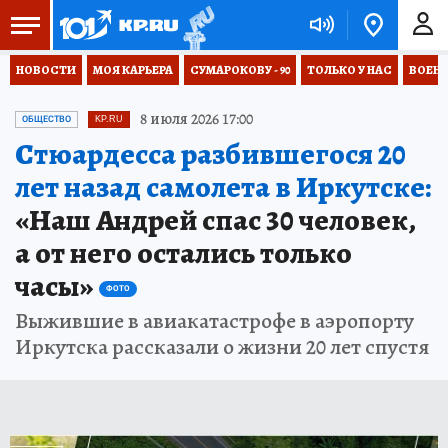
НОВОСТИ
МОЯ КАРЬЕРА
СУМАРОКОВУ - 90
ТОЛЬКО У НАС
ВОЕН
8 июля 2026 17:00
ОБЩЕСТВО
KP.RU
Стюардесса разбившегося 20
лет назад самолета в Иркутске:
«Наш Андрей спас 30 человек,
а от него остались только
часы»
ФОТО
Выжившие в авиакатастрофе в аэропорту
Иркутска рассказали о жизни 20 лет спустя