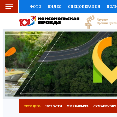
ФОТО
ВИДЕО
СПЕЦОПЕРАЦИЯ
ПОЛ
СОЦПОДДЕРЖКА
НАУКА
АФИША
СП
ВЫБОР ЭКСПЕРТОВ
ДОКТОР
ФИНАНС
КНИЖНАЯ ПОЛКА
ПРОГНОЗЫ НА СПОРТ
ПРЕСС-ЦЕНТР
НЕДВИЖИМОСТЬ
ТЕЛЕ
РАДИО КП
РЕКЛАМА
ТЕСТЫ
НОВОЕ 
СЕГОДНЯ:
НОВОСТИ
МОЯ КАРЬЕРА
СУМАРОКОВУ -