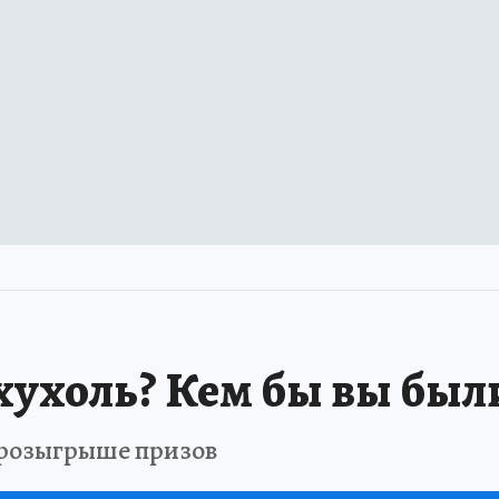
хухоль? Кем бы вы был
в розыгрыше призов