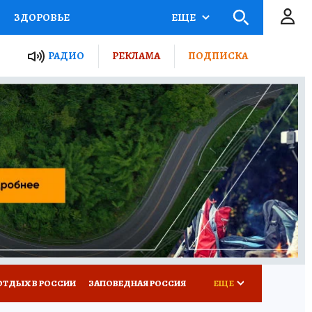
ЗДОРОВЬЕ
ЕЩЕ
ЫЕ ПРОЕКТЫ РОССИИ
РАДИО
РЕКЛАМА
ПОДПИСКА
КРЕТЫ
ПУТЕВОДИТЕЛЬ
 ЖЕЛЕЗА
ТУРИЗМ
Д ПОТРЕБИТЕЛЯ
ВСЕ О КП
ОТДЫХ В РОССИИ
ЗАПОВЕДНАЯ РОССИЯ
ЕЩЕ