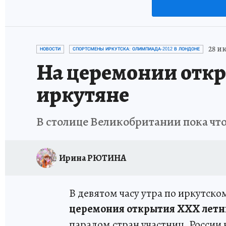
28 ию
НОВОСТИ
СПОРТСМЕНЫ ИРКУТСКА: ОЛИМПИАДА-2012 В ЛОНДОНЕ
На церемонии откр
иркутяне
В столице Великобритании пока что
Ирина РЮТИНА
В девятом часу утра по иркутск
церемония открытия ХХХ летн
парадом стран участниц, России