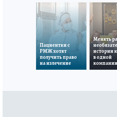
Менять р
Пациентки с
необязате
РМЖ хотят
истории 
получить право
в одной
на излечение
компани