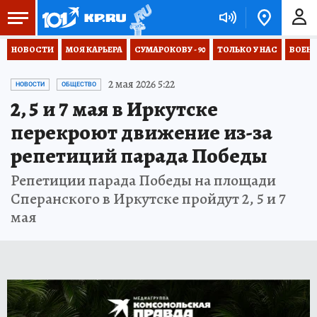
НОВОСТИ
МОЯ КАРЬЕРА
СУМАРОКОВУ - 90
ТОЛЬКО У НАС
ВОЕН
2 мая 2026 5:22
НОВОСТИ
ОБЩЕСТВО
2, 5 и 7 мая в Иркутске
перекроют движение из-за
репетиций парада Победы
Репетиции парада Победы на площади
Сперанского в Иркутске пройдут 2, 5 и 7
мая