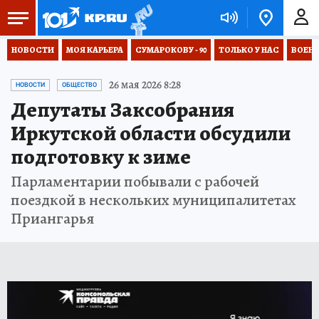
НОВОСТИ
МОЯ КАРЬЕРА
СУМАРОКОВУ - 90
ТОЛЬКО У НАС
ВОЕН
26 мая 2026 8:28
НОВОСТИ
ОБЩЕСТВО
Депутаты Заксобрания
Иркутской области обсудили
подготовку к зиме
Парламентарии побывали с рабочей
поездкой в нескольких муниципалитетах
Приангарья