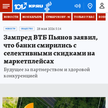
НОВОСТИ
МОЯ КАРЬЕРА
СУМАРОКОВУ - 90
ТОЛЬКО У НАС
ВОЕН
28 мая 2026 5:14
НОВОСТИ
ОБЩЕСТВО
Зампред ВТБ Пьянов заявил,
что банки смирились с
селективными скидками на
маркетплейсах
Будущее за партнерством и здоровой
конкуренцией