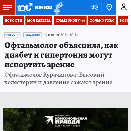
НОВОСТИ
МОЯ КАРЬЕРА
СУМАРОКОВУ - 90
ТОЛЬКО У НАС
ВОЕН
3 июня 2026 10:16
НОВОСТИ
ОБЩЕСТВО
Офтальмолог объяснила, как
диабет и гипертония могут
испортить зрение
Офтальмолог Курачинова: Высокий
холестерин и давление сажают зрение