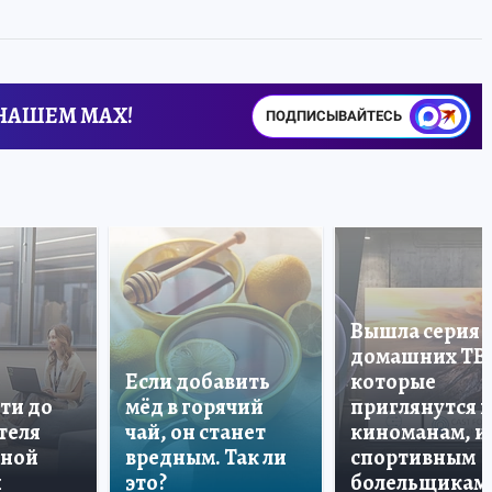
 НАШЕМ MAX!
ПОДПИСЫВАЙТЕСЬ
Вышла серия
домашних ТВ
Если добавить
которые
ти до
мёд в горячий
приглянутся 
теля
чай, он станет
киноманам, и
дной
вредным. Так ли
спортивным
и
это?
болельщикам