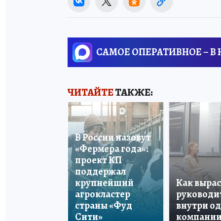
САМОЕ ОПЕРАТИВНОЕ – В
ЧИТАЙТЕ
ТАКЖЕ:
В России назовут
«Фермера года»:
проект КП
поддержал
крупнейший
Как вырас
агрокластер
руководи
страны «Фуд
внутри о
Сити»
компани