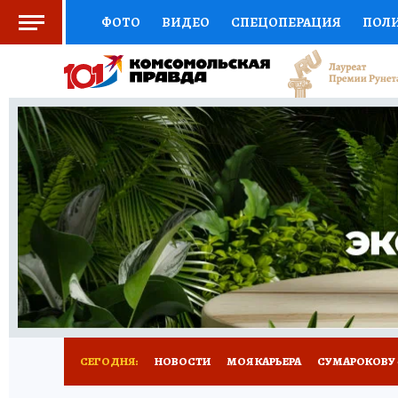
ФОТО
ВИДЕО
СПЕЦОПЕРАЦИЯ
ПОЛ
СОЦПОДДЕРЖКА
НАУКА
АФИША
СП
ВЫБОР ЭКСПЕРТОВ
ДОКТОР
ФИНАНС
КНИЖНАЯ ПОЛКА
ПРОГНОЗЫ НА СПОРТ
ПРЕСС-ЦЕНТР
НЕДВИЖИМОСТЬ
ТЕЛЕ
РАДИО КП
РЕКЛАМА
ТЕСТЫ
НОВОЕ 
СЕГОДНЯ:
НОВОСТИ
МОЯ КАРЬЕРА
СУМАРОКОВУ -