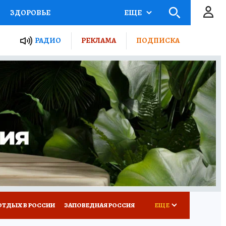
ЗДОРОВЬЕ
ЕЩЕ
ЫЕ ПРОЕКТЫ РОССИИ
РАДИО
РЕКЛАМА
ПОДПИСКА
КРЕТЫ
ПУТЕВОДИТЕЛЬ
 ЖЕЛЕЗА
ТУРИЗМ
Д ПОТРЕБИТЕЛЯ
ВСЕ О КП
ОТДЫХ В РОССИИ
ЗАПОВЕДНАЯ РОССИЯ
ЕЩЕ