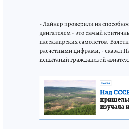
- Лайнер проверили на способно
двигателем - это самый критичн
пассажирских самолетов. Взлетн
расчетными цифрами, - сказал П
испытаний гражданской авиатех
НАУКА
Над СССР
пришельце
изучала 