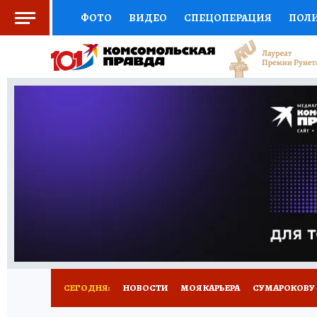
ФОТО
ВИДЕО
СПЕЦОПЕРАЦИЯ
ПОЛ
СОЦПОДДЕРЖКА
НАУКА
АФИША
СП
ВЫБОР ЭКСПЕРТОВ
ДОКТОР
ФИНАНС
КНИЖНАЯ ПОЛКА
ПРОГНОЗЫ НА СПОРТ
ПРЕСС-ЦЕНТР
НЕДВИЖИМОСТЬ
ТЕЛЕ
РАДИО КП
РЕКЛАМА
ТЕСТЫ
НОВОЕ 
СЕГОДНЯ:
НОВОСТИ
МОЯ КАРЬЕРА
СУМАРОКОВУ -