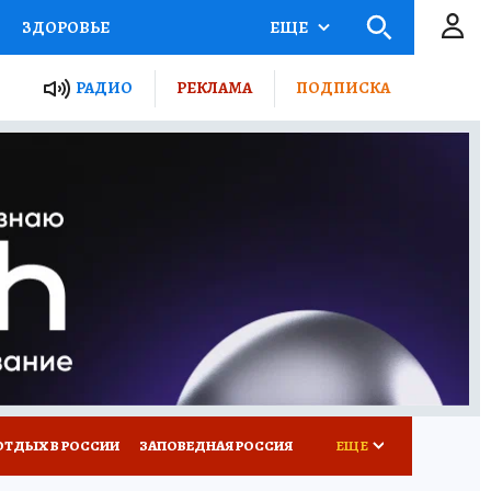
ЗДОРОВЬЕ
ЕЩЕ
ЫЕ ПРОЕКТЫ РОССИИ
РАДИО
РЕКЛАМА
ПОДПИСКА
КРЕТЫ
ПУТЕВОДИТЕЛЬ
 ЖЕЛЕЗА
ТУРИЗМ
Д ПОТРЕБИТЕЛЯ
ВСЕ О КП
ОТДЫХ В РОССИИ
ЗАПОВЕДНАЯ РОССИЯ
ЕЩЕ