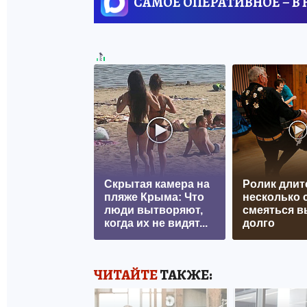
САМОЕ ОПЕРАТИВНОЕ – В
Скрытая камера на
Ролик длит
пляже Крыма: Что
несколько с
люди вытворяют,
смеяться в
когда их не видят...
долго
ЧИТАЙТЕ
ТАКЖЕ: