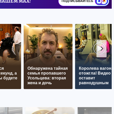
 НАШЕМ MAX!
ПОДПИСЫВАЙТЕСЬ
ся
Обнаружена тайная
Королева вагона
екунд, а
семья пропавшего
отожгла! Видео 
ы будете
Усольцева: вторая
оставит
жена и дочь
равнодушным