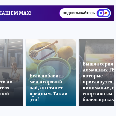
 НАШЕМ MAX!
ПОДПИСЫВАЙТЕСЬ
Вышла серия
домашних ТВ
Если добавить
которые
ти до
мёд в горячий
приглянутся 
теля
чай, он станет
киноманам, и
дной
вредным. Так ли
спортивным
и
это?
болельщикам