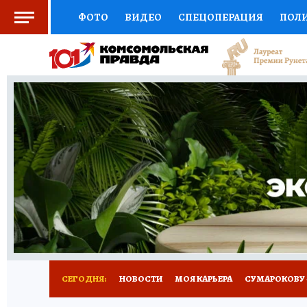
ФОТО
ВИДЕО
СПЕЦОПЕРАЦИЯ
ПОЛ
СОЦПОДДЕРЖКА
НАУКА
АФИША
СП
ВЫБОР ЭКСПЕРТОВ
ДОКТОР
ФИНАНС
КНИЖНАЯ ПОЛКА
ПРОГНОЗЫ НА СПОРТ
ПРЕСС-ЦЕНТР
НЕДВИЖИМОСТЬ
ТЕЛЕ
РАДИО КП
РЕКЛАМА
ТЕСТЫ
НОВОЕ 
СЕГОДНЯ:
НОВОСТИ
МОЯ КАРЬЕРА
СУМАРОКОВУ -