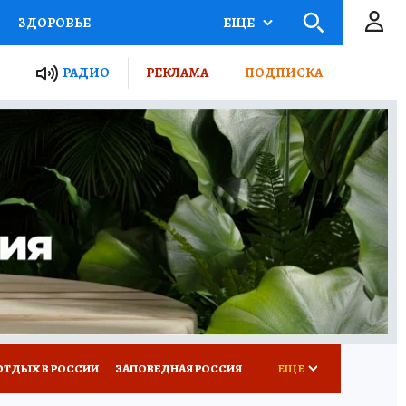
ЗДОРОВЬЕ
ЕЩЕ
ЫЕ ПРОЕКТЫ РОССИИ
РАДИО
РЕКЛАМА
ПОДПИСКА
КРЕТЫ
ПУТЕВОДИТЕЛЬ
 ЖЕЛЕЗА
ТУРИЗМ
Д ПОТРЕБИТЕЛЯ
ВСЕ О КП
ОТДЫХ В РОССИИ
ЗАПОВЕДНАЯ РОССИЯ
ЕЩЕ