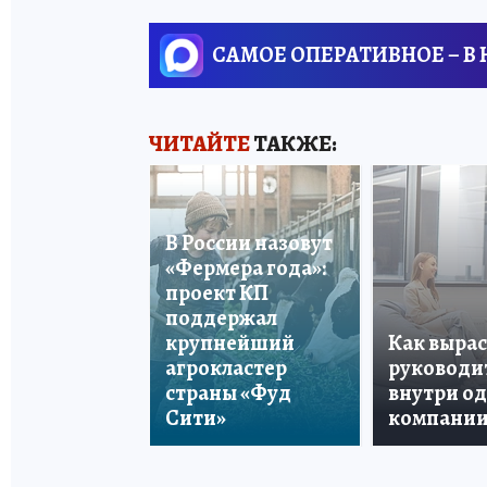
САМОЕ ОПЕРАТИВНОЕ – В
ЧИТАЙТЕ
ТАКЖЕ:
В России назовут
«Фермера года»:
проект КП
поддержал
крупнейший
Как вырас
агрокластер
руководи
страны «Фуд
внутри о
Сити»
компани