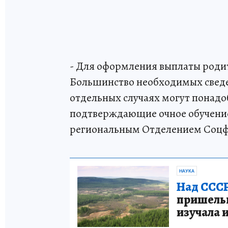
- Для оформления выплаты родит
Большинство необходимых сведе
отдельных случаях могут понад
подтверждающие очное обучение
региональным Отделением Соцф
НАУКА
Над СССР
пришельце
изучала 