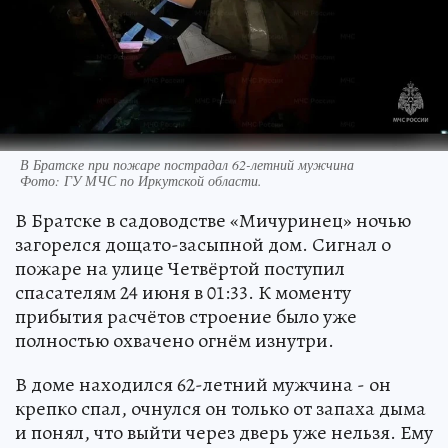
В Братске при пожаре пострадал 62-летний мужчина
Фото:
ГУ МЧС по Иркутской области.
В Братске в садоводстве «Мичуринец» ночью
загорелся дощато-засыпной дом. Сигнал о
пожаре на улице Четвёртой поступил
спасателям 24 июня в 01:33. К моменту
прибытия расчётов строение было уже
полностью охвачено огнём изнутри.
В доме находился 62-летний мужчина - он
крепко спал, очнулся он только от запаха дыма
и понял, что выйти через дверь уже нельзя. Ему