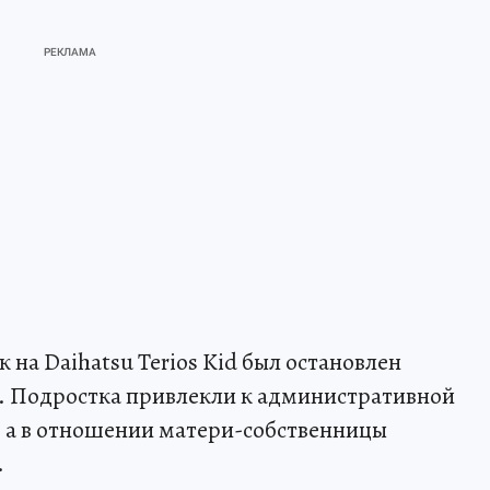
 на Daihatsu Terios Kid был остановлен
а. Подростка привлекли к административной
в, а в отношении матери-собственницы
.