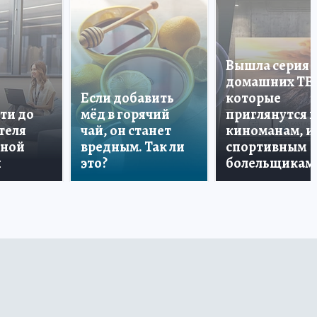
Вышла серия
домашних ТВ
Если добавить
которые
ти до
мёд в горячий
приглянутся 
теля
чай, он станет
киноманам, и
дной
вредным. Так ли
спортивным
и
это?
болельщикам