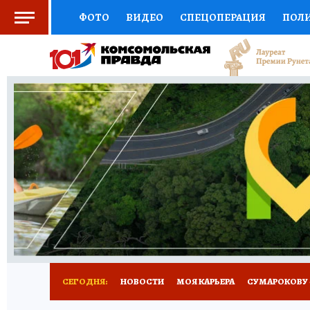
ФОТО
ВИДЕО
СПЕЦОПЕРАЦИЯ
ПОЛ
СОЦПОДДЕРЖКА
НАУКА
АФИША
СП
ВЫБОР ЭКСПЕРТОВ
ДОКТОР
ФИНАНС
КНИЖНАЯ ПОЛКА
ПРОГНОЗЫ НА СПОРТ
ПРЕСС-ЦЕНТР
НЕДВИЖИМОСТЬ
ТЕЛЕ
РАДИО КП
РЕКЛАМА
ТЕСТЫ
НОВОЕ 
СЕГОДНЯ:
НОВОСТИ
МОЯ КАРЬЕРА
СУМАРОКОВУ -