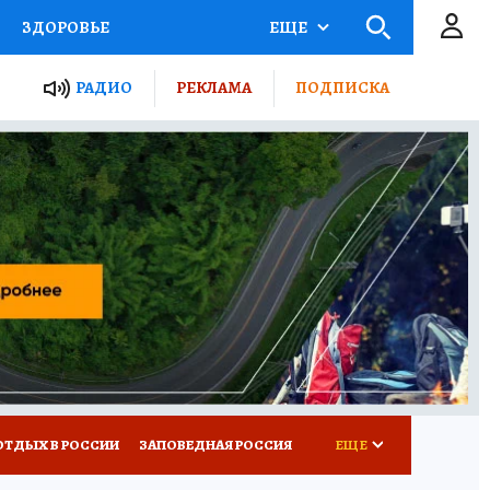
ЗДОРОВЬЕ
ЕЩЕ
ЫЕ ПРОЕКТЫ РОССИИ
РАДИО
РЕКЛАМА
ПОДПИСКА
КРЕТЫ
ПУТЕВОДИТЕЛЬ
 ЖЕЛЕЗА
ТУРИЗМ
Д ПОТРЕБИТЕЛЯ
ВСЕ О КП
ОТДЫХ В РОССИИ
ЗАПОВЕДНАЯ РОССИЯ
ЕЩЕ