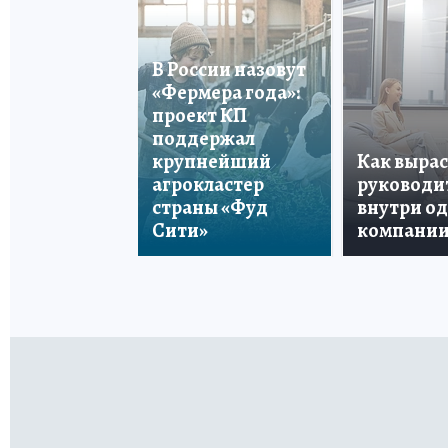
В России назовут
«Фермера года»:
проект КП
поддержал
крупнейший
Как вырас
агрокластер
руководи
страны «Фуд
внутри о
Сити»
компани