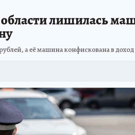
А СЕБЕ
 области лишилась ма
ыну
ублей, а её машина конфискована в доход