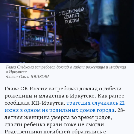
Глава Следкома затребовал доклад о гибели роженицы и младенца
в Иркутске.
Фото:
Ольга ЮШКОВА.
Глава СК России затребовал доклад о гибели
роженицы и младенца в Иркутске. Как ранее
сообщала КП-Иркутск,
трагедия случилась 22
июня в одном из родильных домов города
. 28-
летняя женщина умерла во время родов,
спасти ребенка врачи тоже не смогли.
Родственники погибшей обратились с