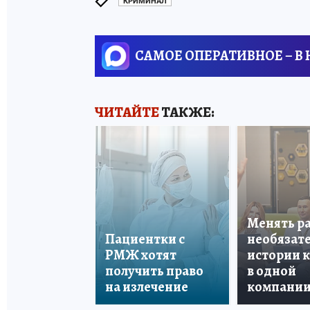
КРИМИНАЛ
САМОЕ ОПЕРАТИВНОЕ – В
ЧИТАЙТЕ
ТАКЖЕ:
Менять р
Пациентки с
необязате
РМЖ хотят
истории 
получить право
в одной
на излечение
компани