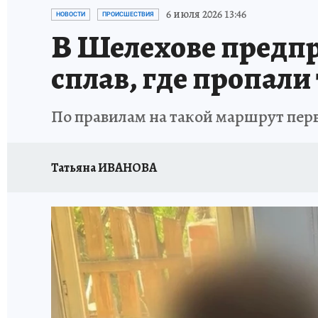
ПРОИСШЕСТВИЯ
АФИША
ИСПЫТАНО Н
6 июля 2026 13:46
НОВОСТИ
ПРОИСШЕСТВИЯ
В Шелехове предп
сплав, где пропали
По правилам на такой маршрут перв
Татьяна ИВАНОВА