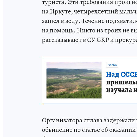
туриста. Эти требования проигн
на Иркуте, четырехлетний мальч
зашел в воду. Течение подхватило
на помощь. Никто из троих не в
рассказывают в СУ СКР и прокур
НАУКА
Над СССР
пришельце
изучала 
Организатора сплава задержали 
обвинение по статье об оказании