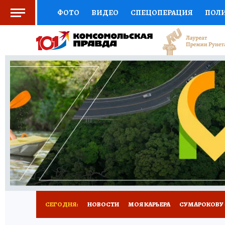
ФОТО
ВИДЕО
СПЕЦОПЕРАЦИЯ
ПОЛ
СОЦПОДДЕРЖКА
НАУКА
АФИША
СП
ВЫБОР ЭКСПЕРТОВ
ДОКТОР
ФИНАНС
КНИЖНАЯ ПОЛКА
ПРОГНОЗЫ НА СПОРТ
ПРЕСС-ЦЕНТР
НЕДВИЖИМОСТЬ
ТЕЛЕ
РАДИО КП
РЕКЛАМА
ТЕСТЫ
НОВОЕ 
СЕГОДНЯ:
НОВОСТИ
МОЯ КАРЬЕРА
СУМАРОКОВУ -