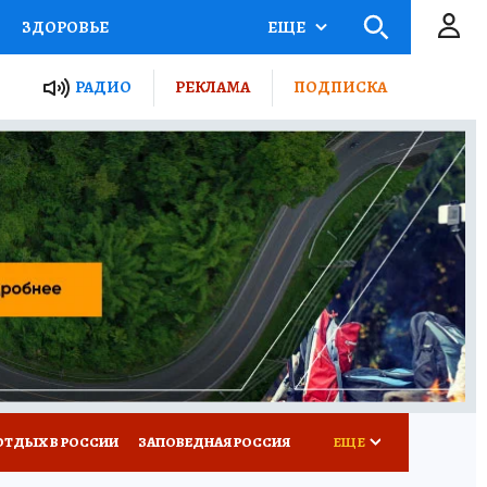
ЗДОРОВЬЕ
ЕЩЕ
ЫЕ ПРОЕКТЫ РОССИИ
РАДИО
РЕКЛАМА
ПОДПИСКА
КРЕТЫ
ПУТЕВОДИТЕЛЬ
 ЖЕЛЕЗА
ТУРИЗМ
Д ПОТРЕБИТЕЛЯ
ВСЕ О КП
ОТДЫХ В РОССИИ
ЗАПОВЕДНАЯ РОССИЯ
ЕЩЕ