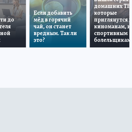
домашних ТВ
Если добавить
которые
ти до
мёд в горячий
приглянутся 
теля
чай, он станет
киноманам, и
дной
вредным. Так ли
спортивным
и
это?
болельщикам