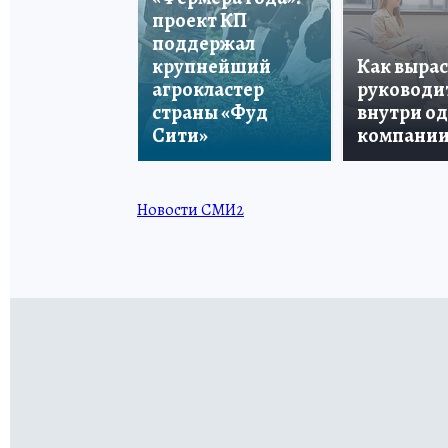
проект КП
поддержал
крупнейший
Как вырас
агрокластер
руководи
страны «Фуд
внутри о
Сити»
компани
Новости СМИ2