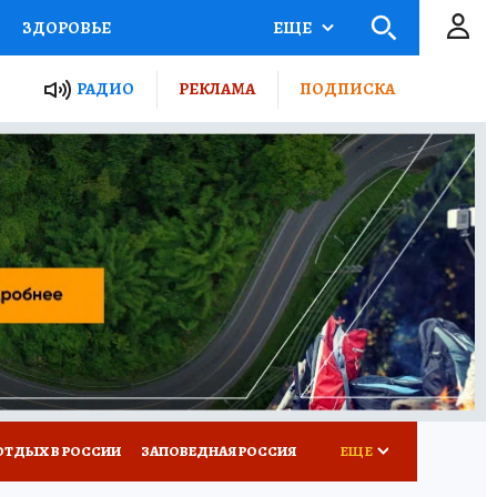
ЗДОРОВЬЕ
ЕЩЕ
ЫЕ ПРОЕКТЫ РОССИИ
РАДИО
РЕКЛАМА
ПОДПИСКА
КРЕТЫ
ПУТЕВОДИТЕЛЬ
 ЖЕЛЕЗА
ТУРИЗМ
Д ПОТРЕБИТЕЛЯ
ВСЕ О КП
ОТДЫХ В РОССИИ
ЗАПОВЕДНАЯ РОССИЯ
ЕЩЕ