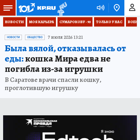
НОВОСТИ
МОЯ КАРЬЕРА
СУМАРОКОВУ - 90
ТОЛЬКО У НАС
ВОЕН
7 июля 2026 13:21
НОВОСТИ
ОБЩЕСТВО
Была вялой, отказывалась от
еды:
кошка Мира едва не
погибла из-за игрушки
В Саратове врачи спасли кошку,
проглотившую игрушку