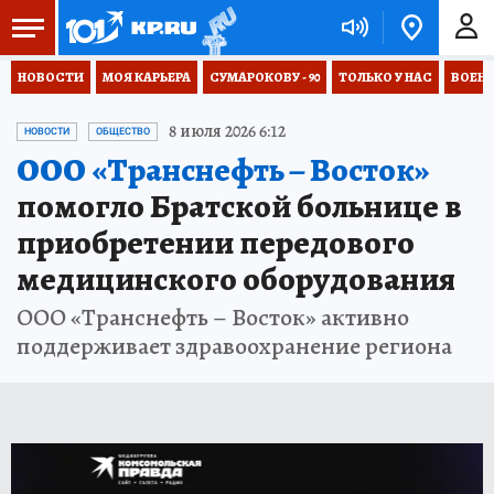
НОВОСТИ
МОЯ КАРЬЕРА
СУМАРОКОВУ - 90
ТОЛЬКО У НАС
ВОЕН
8 июля 2026 6:12
НОВОСТИ
ОБЩЕСТВО
ООО «Транснефть – Восток»
помогло Братской больнице в
приобретении передового
медицинского оборудования
ООО «Транснефть – Восток» активно
поддерживает здравоохранение региона