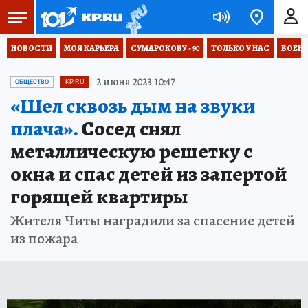
НОВОСТИ
МОЯ КАРЬЕРА
СУМАРОКОВУ - 90
ТОЛЬКО У НАС
ВОЕН
2 июня 2023 10:47
ОБЩЕСТВО
KP.RU
«Шел сквозь дым на звуки
плача».
Сосед снял
металлическую решетку с
окна и спас детей из запертой
горящей квартиры
Жителя Читы наградили за спасение детей
из пожара