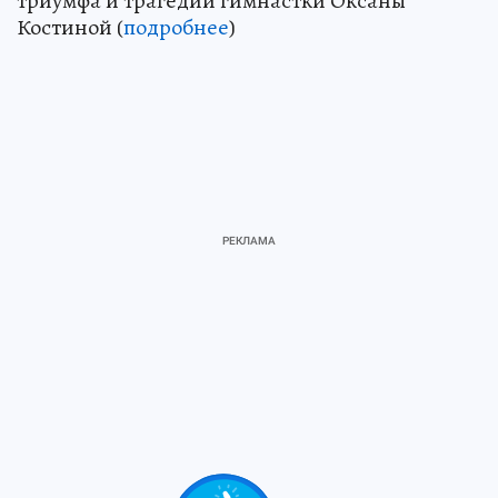
триумфа и трагедии гимнастки Оксаны
Костиной (
подробнее
)