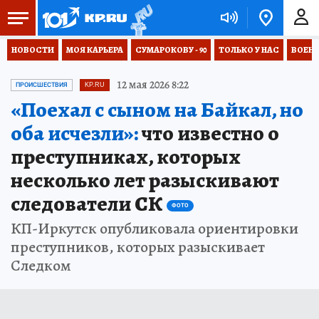
НОВОСТИ
МОЯ КАРЬЕРА
СУМАРОКОВУ - 90
ТОЛЬКО У НАС
ВОЕН
12 мая 2026 8:22
ПРОИСШЕСТВИЯ
KP.RU
«Поехал с сыном на Байкал, но
оба исчезли»:
что известно о
преступниках, которых
несколько лет разыскивают
следователи СК
ФОТО
КП-Иркутск опубликовала ориентировки
преступников, которых разыскивает
Следком