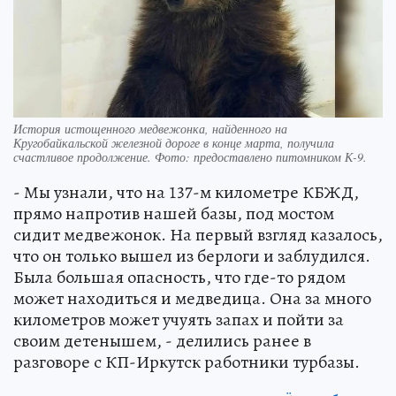
История истощенного медвежонка, найденного на
Кругобайкальской железной дороге в конце марта, получила
счастливое продолжение. Фото: предоставлено питомником К-9.
- Мы узнали, что на 137-м километре КБЖД,
прямо напротив нашей базы, под мостом
сидит медвежонок. На первый взгляд казалось,
что он только вышел из берлоги и заблудился.
Была большая опасность, что где-то рядом
может находиться и медведица. Она за много
километров может учуять запах и пойти за
своим детенышем, - делились ранее в
разговоре с КП-Иркутск работники турбазы.