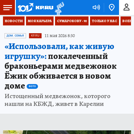
НОВОСТИ
МОЯ КАРЬЕРА
СУМАРОКОВУ - 90
ТОЛЬКО У НАС
ВОЕН
11 мая 2026 8:30
ДОМ. СЕМЬЯ
KP.RU
«Использовали, как живую
игрушку»:
покалеченный
браконьерами медвежонок
Ёжик обживается в новом
доме
ФОТО
Истощенный медвежонок, которого
нашли на КБЖД, живет в Карелии