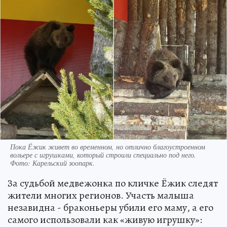
Пока Ёжик живет во временном, но отлично благоустроенном
вольере с игрушками, который строили специально под него.
Фото: Карельский зоопарк.
За судьбой медвежонка по кличке Ёжик следят
жители многих регионов. Участь малыша
незавидна - браконьеры убили его маму, а его
самого использовали как «живую игрушку»: