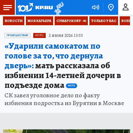
НОВОСТИ
МОЯ КАРЬЕРА
СУМАРОКОВУ - 90
ТОЛЬКО У НАС
ВОЕН
2 июня 2026 13:53
ПРОИСШЕСТВИЯ
KP.RU
«Ударили самокатом по
голове за то, что дернула
дверь»:
мать рассказала об
избиении 14-летней дочери в
подъезде дома
ФОТО
СК завел уголовное дело по факту
избиения подростка из Бурятии в Москве