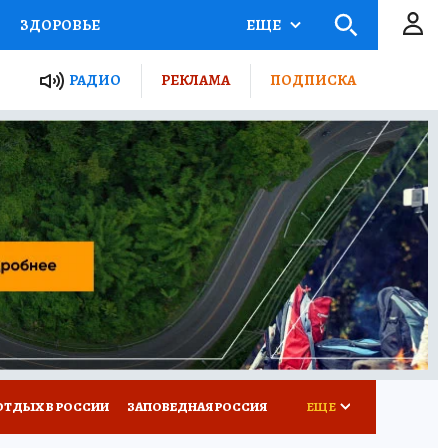
ЗДОРОВЬЕ
ЕЩЕ
ЫЕ ПРОЕКТЫ РОССИИ
РАДИО
РЕКЛАМА
ПОДПИСКА
КРЕТЫ
ПУТЕВОДИТЕЛЬ
 ЖЕЛЕЗА
ТУРИЗМ
Д ПОТРЕБИТЕЛЯ
ВСЕ О КП
ОТДЫХ В РОССИИ
ЗАПОВЕДНАЯ РОССИЯ
ЕЩЕ