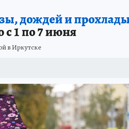
А СЕБЕ
озы, дождей и прохлады
 с 1 по 7 июня
ой в Иркутске