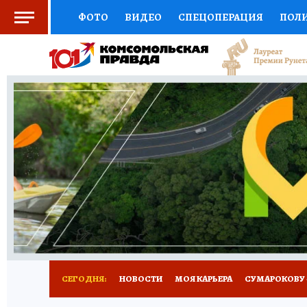
ФОТО
ВИДЕО
СПЕЦОПЕРАЦИЯ
ПОЛ
СОЦПОДДЕРЖКА
НАУКА
АФИША
СП
ВЫБОР ЭКСПЕРТОВ
ДОКТОР
ФИНАНС
КНИЖНАЯ ПОЛКА
ПРОГНОЗЫ НА СПОРТ
ПРЕСС-ЦЕНТР
НЕДВИЖИМОСТЬ
ТЕЛЕ
РАДИО КП
РЕКЛАМА
ТЕСТЫ
НОВОЕ 
СЕГОДНЯ:
НОВОСТИ
МОЯ КАРЬЕРА
СУМАРОКОВУ -