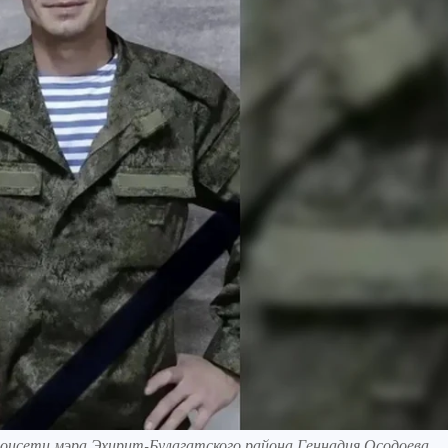
соцсети мэра Эхирит-Булагатского района Геннадия Осодоева.