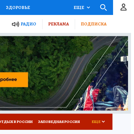
ЗДОРОВЬЕ
ЕЩЕ
ЫЕ ПРОЕКТЫ РОССИИ
РАДИО
РЕКЛАМА
ПОДПИСКА
КРЕТЫ
ПУТЕВОДИТЕЛЬ
 ЖЕЛЕЗА
ТУРИЗМ
Д ПОТРЕБИТЕЛЯ
ВСЕ О КП
ОТДЫХ В РОССИИ
ЗАПОВЕДНАЯ РОССИЯ
ЕЩЕ