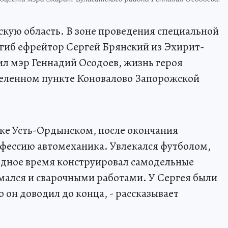
кую область. В зоне проведения специальной
гиб ефрейтор Сергей Брянский из Эхирит-
ил мэр Геннадий Осодоев, жизнь героя
населенном пункте Коновалово Запорожской
лке Усть-Ордынском, после окончания
рофессию автомеханика. Увлекался футболом,
бодное время конструировал самодельные
мался и сварочными работами. У Сергея были
о он доводил до конца, - рассказывает