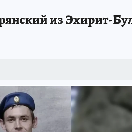
А СЕБЕ
рянский из Эхирит-Бул