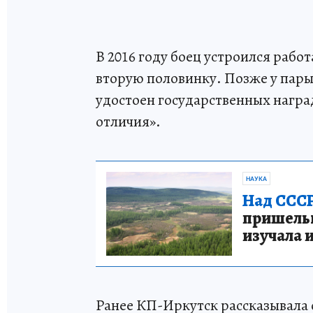
В 2016 году боец устроился работ
вторую половинку. Позже у пары 
удостоен государственных награ
отличия».
НАУКА
Над СССР
пришельце
изучала 
Ранее КП-Иркутск рассказывала 