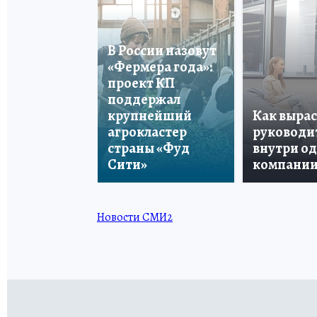
В России назовут
«Фермера года»:
проект КП
поддержал
крупнейший
Как вырас
агрокластер
руководи
страны «Фуд
внутри о
Сити»
компани
Новости СМИ2