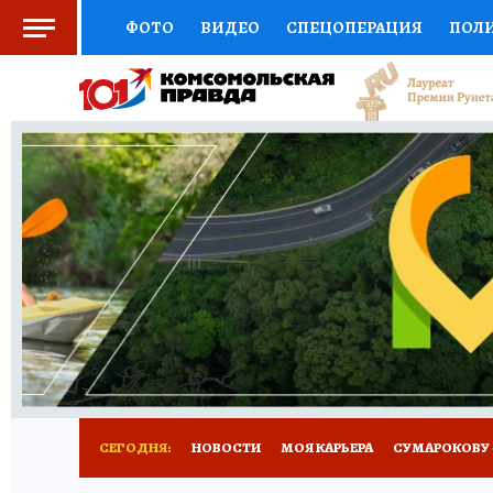
ФОТО
ВИДЕО
СПЕЦОПЕРАЦИЯ
ПОЛ
СОЦПОДДЕРЖКА
НАУКА
АФИША
СП
ВЫБОР ЭКСПЕРТОВ
ДОКТОР
ФИНАНС
КНИЖНАЯ ПОЛКА
ПРОГНОЗЫ НА СПОРТ
ПРЕСС-ЦЕНТР
НЕДВИЖИМОСТЬ
ТЕЛЕ
РАДИО КП
РЕКЛАМА
ТЕСТЫ
НОВОЕ 
СЕГОДНЯ:
НОВОСТИ
МОЯ КАРЬЕРА
СУМАРОКОВУ -