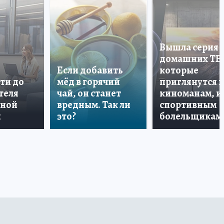
Вышла серия
домашних ТВ
Если добавить
которые
ти до
мёд в горячий
приглянутся 
теля
чай, он станет
киноманам, и
дной
вредным. Так ли
спортивным
и
это?
болельщикам