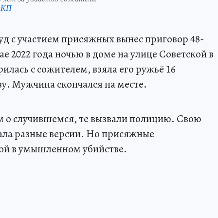
 КП
д с участием присяжных вынес приговор 48-
е 2022 года ночью в доме на улице Советской в
илась с сожителем, взяла его ружьё 16
ву. Мужчина скончался на месте.
 о случившемся, те вызвали полицию. Свою
ала разные версии. Но присяжные
ной в умышленном убийстве.