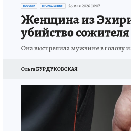
ПРОИСШЕСТВИЯ
АФИША
ИСПЫТАНО Н
26 мая 2026 10:07
НОВОСТИ
ПРОИСШЕСТВИЯ
Женщина из Эхирит
убийство сожителя
Она выстрелила мужчине в голову из
Ольга БУРДУКОВСКАЯ