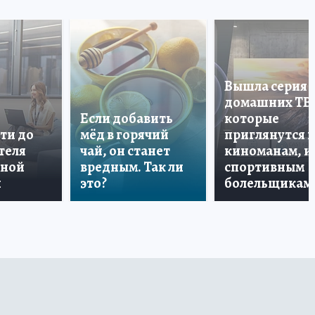
Вышла серия
домашних ТВ
Если добавить
которые
ти до
мёд в горячий
приглянутся 
теля
чай, он станет
киноманам, и
дной
вредным. Так ли
спортивным
и
это?
болельщикам