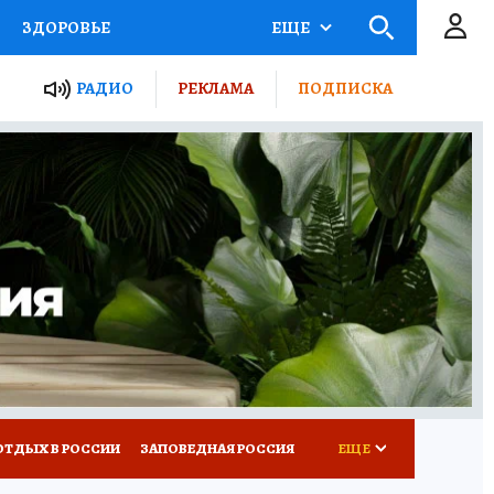
ЗДОРОВЬЕ
ЕЩЕ
ЫЕ ПРОЕКТЫ РОССИИ
РАДИО
РЕКЛАМА
ПОДПИСКА
КРЕТЫ
ПУТЕВОДИТЕЛЬ
 ЖЕЛЕЗА
ТУРИЗМ
Д ПОТРЕБИТЕЛЯ
ВСЕ О КП
ОТДЫХ В РОССИИ
ЗАПОВЕДНАЯ РОССИЯ
ЕЩЕ