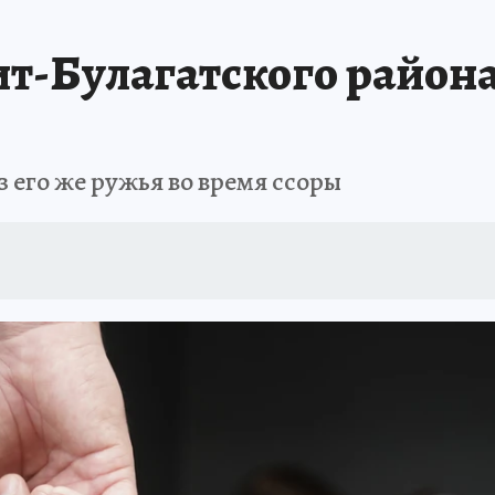
А СЕБЕ
-Булагатского района п
 его же ружья во время ссоры