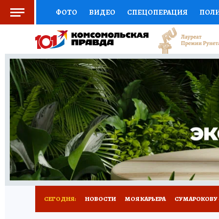
ФОТО
ВИДЕО
СПЕЦОПЕРАЦИЯ
ПОЛ
СОЦПОДДЕРЖКА
НАУКА
АФИША
СП
ВЫБОР ЭКСПЕРТОВ
ДОКТОР
ФИНАНС
КНИЖНАЯ ПОЛКА
ПРОГНОЗЫ НА СПОРТ
ПРЕСС-ЦЕНТР
НЕДВИЖИМОСТЬ
ТЕЛЕ
РАДИО КП
РЕКЛАМА
ТЕСТЫ
НОВОЕ 
СЕГОДНЯ:
НОВОСТИ
МОЯ КАРЬЕРА
СУМАРОКОВУ -