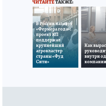
ЧИТАЙТЕ
ТАКЖЕ:
В России назовут
«Фермера года»:
проект КП
поддержал
крупнейший
Как вырас
агрокластер
руководи
страны «Фуд
внутри о
Сити»
компани