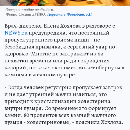
Завтрак крайне необходим.
Фото:
Оксана ЗУЙКО.
Перейти в Фотобанк КП
Врач-диетолог Елена Хохлова в разговоре с
NEWS.ru
предупредила, что постоянный
пропуск утреннего приема пищи - не
безобидная привычка, а серьезный удар по
здоровью. Многие не завтракают из-за
нехватки времени или ради сокращения
калорий, но такая экономия может обернуться
камнями в желчном пузыре.
- Когда человек регулярно пропускает завтрак
и не дает утренней желчи излиться, это
приводит к кристаллизации холестерина
внутри пузыря. Со временем это формирует
камни. 80 процентов всех камней желчного
пузыря - холестериновые, - пояснила Хохлова.