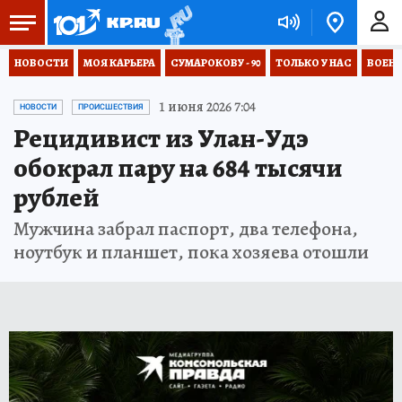
НОВОСТИ
МОЯ КАРЬЕРА
СУМАРОКОВУ - 90
ТОЛЬКО У НАС
ВОЕН
1 июня 2026 7:04
НОВОСТИ
ПРОИСШЕСТВИЯ
Рецидивист из Улан-Удэ
обокрал пару на 684 тысячи
рублей
Мужчина забрал паспорт, два телефона,
ноутбук и планшет, пока хозяева отошли