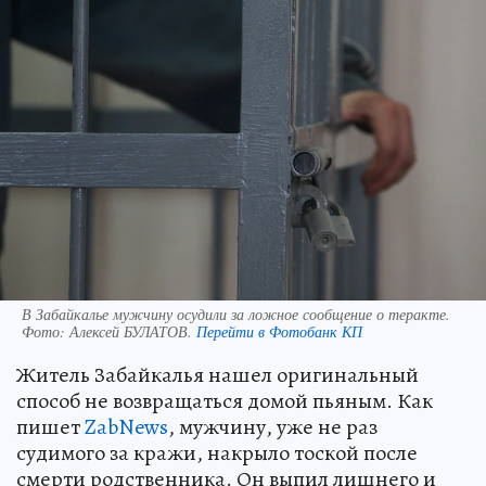
В Забайкалье мужчину осудили за ложное сообщение о теракте.
Фото:
Алексей БУЛАТОВ.
Перейти в Фотобанк КП
Житель Забайкалья нашел оригинальный
способ не возвращаться домой пьяным. Как
пишет
ZabNews
, мужчину, уже не раз
судимого за кражи, накрыло тоской после
смерти родственника. Он выпил лишнего и