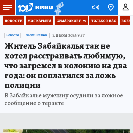
НОВОСТИ
МОЯ КАРЬЕРА
СУМАРОКОВУ - 90
ТОЛЬКО У НАС
ВОЕН
2 июня 2026 9:57
НОВОСТИ
ПРОИСШЕСТВИЯ
Житель Забайкалья так не
хотел расстраивать любимую,
что загремел в колонию на два
года: он поплатился за ложь
полиции
В Забайкалье мужчину осудили за ложное
сообщение о теракте