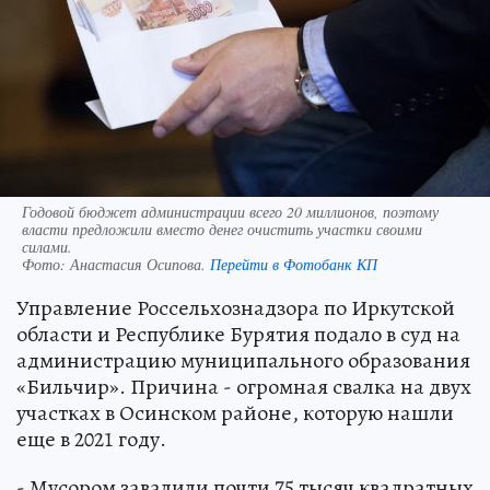
Годовой бюджет администрации всего 20 миллионов, поэтому
власти предложили вместо денег очистить участки своими
силами.
Фото:
Анастасия Осипова.
Перейти в Фотобанк КП
Управление Россельхознадзора по Иркутской
области и Республике Бурятия подало в суд на
администрацию муниципального образования
«Бильчир». Причина - огромная свалка на двух
участках в Осинском районе, которую нашли
еще в 2021 году.
- Мусором завалили почти 75 тысяч квадратных