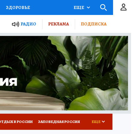
ЗДОРОВЬЕ
ЕЩЕ
ЫЕ ПРОЕКТЫ РОССИИ
РАДИО
РЕКЛАМА
ПОДПИСКА
КРЕТЫ
ПУТЕВОДИТЕЛЬ
 ЖЕЛЕЗА
ТУРИЗМ
Д ПОТРЕБИТЕЛЯ
ВСЕ О КП
ОТДЫХ В РОССИИ
ЗАПОВЕДНАЯ РОССИЯ
ЕЩЕ