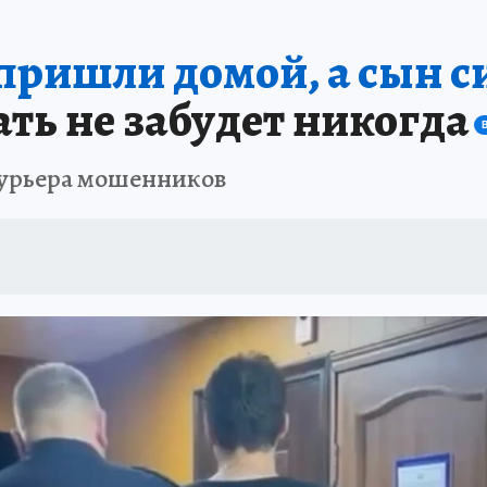
А СЕБЕ
пришли домой, а сын си
мать не забудет никогда
курьера мошенников