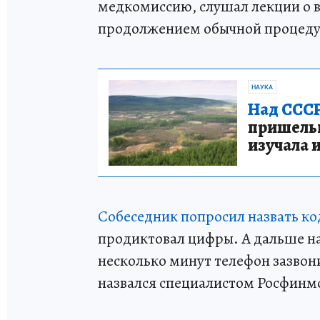
медкомиссию, слушал лекции о в
продолжением обычной процед
НАУКА
Над СССР
пришельце
изучала 
Собеседник попросил назвать код
продиктовал цифры. А дальше н
несколько минут телефон зазвони
назвался специалистом Росфинм