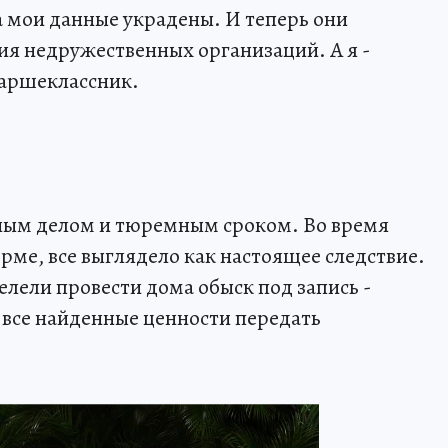
да мои данные украдены. И теперь они
я недружественных организаций. А я -
таршеклассник.
вным делом и тюремным сроком. Во время
рме, все выглядело как настоящее следствие.
елели провести дома обыск под запись -
 все найденные ценности передать