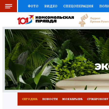
ФОТО
ВИДЕО
СПЕЦОПЕРАЦИЯ
ПОЛ
СОЦПОДДЕРЖКА
НАУКА
АФИША
СП
ВЫБОР ЭКСПЕРТОВ
ДОКТОР
ФИНАНС
КНИЖНАЯ ПОЛКА
ПРОГНОЗЫ НА СПОРТ
ПРЕСС-ЦЕНТР
НЕДВИЖИМОСТЬ
ТЕЛЕ
РАДИО КП
РЕКЛАМА
ТЕСТЫ
НОВОЕ 
СЕГОДНЯ:
НОВОСТИ
МОЯ КАРЬЕРА
СУМАРОКОВУ -