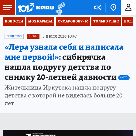
НОВОСТИ
МОЯ КАРЬЕРА
СУМАРОКОВУ - 90
ТОЛЬКО У НАС
ВОЕН
5 июля 2026 10:47
ОБЩЕСТВО
KP.RU
«Лера узнала себя и написала
мне первой!»:
сибирячка
нашла подругу детства по
снимку 20-летней давности
ФОТО
Жительница Иркутска нашла подругу
детства с которой не виделась больше 20
лет