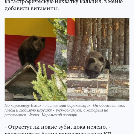
катастрофическую нехватку кальция, в меню
добавили витамины.
По характеру Ёжик - настоящий барахольщик. Он обожает свои
пледы и любимую игрушку - гуся-обнимуся, с которым не
расстается. Фото: Карельский зоопарк.
- Отрастут ли новые зубы, пока неясно, -
рассказывала Алена корреспонденту КП-