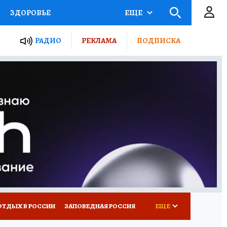
ЗДОРОВЬЕ
ЕЩЕ
ЫЕ ПРОЕКТЫ РОССИИ
РАДИО
РЕКЛАМА
ПОДПИСКА
КРЕТЫ
ПУТЕВОДИТЕЛЬ
 ЖЕЛЕЗА
ТУРИЗМ
Д ПОТРЕБИТЕЛЯ
ВСЕ О КП
ОТДЫХ В РОССИИ
ЗАПОВЕДНАЯ РОССИЯ
ЕЩЕ