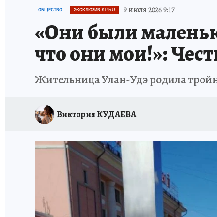
ПРОИСШЕСТВИЯ
АФИША
ИСПЫТАНО Н
9 июля 2026 9:17
ОБЩЕСТВО
ЭКСКЛЮЗИВ KP.RU
«Они были маленьки
что они мои!»: Че
Жительница Улан-Удэ родила трой
Виктория КУДАЕВА