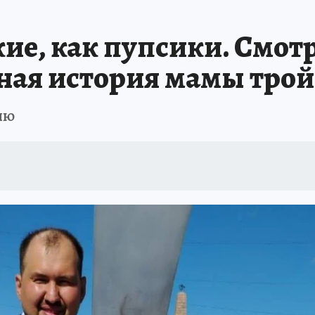
А СЕБЕ
е, как пупсики. Смотре
стная история мамы тр
ню