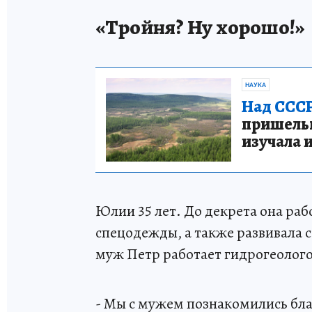
«Тройня? Ну хорошо!»
НАУКА
Над СССР
пришельце
изучала 
Юлии 35 лет. До декрета она ра
спецодежды, а также развивала с
муж Петр работает гидрогеолого
- Мы с мужем познакомились бл