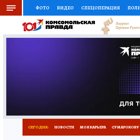
ФОТО
ВИДЕО
СПЕЦОПЕРАЦИЯ
ПОЛ
СОЦПОДДЕРЖКА
НАУКА
АФИША
СП
ВЫБОР ЭКСПЕРТОВ
ДОКТОР
ФИНАНС
КНИЖНАЯ ПОЛКА
ПРОГНОЗЫ НА СПОРТ
ПРЕСС-ЦЕНТР
НЕДВИЖИМОСТЬ
ТЕЛЕ
РАДИО КП
РЕКЛАМА
ТЕСТЫ
НОВОЕ 
СЕГОДНЯ:
НОВОСТИ
МОЯ КАРЬЕРА
СУМАРОКОВУ -