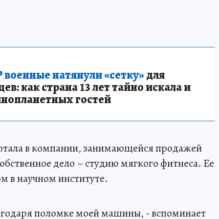
 военные натянули «сетку»
для
в: как страна 13 лет тайно искала и
инопланетных гостей
ботала в компании, занимающейся продажей
обственное дело – студию мягкого фитнеса. Ее
м в научном институте.
агодаря поломке моей машины, - вспоминает