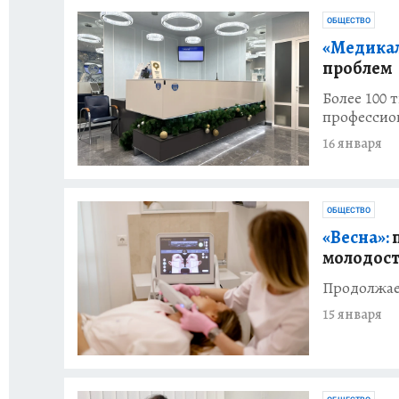
ОБЩЕСТВО
«Медикал
проблем
Более 100 
профессио
16 января
ОБЩЕСТВО
«Весна»:
п
молодос
Продолжаем
15 января