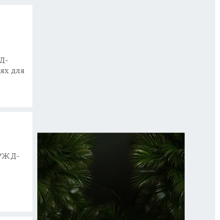
Д-
ях для
«РЖД-