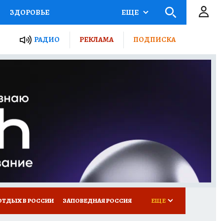
ЗДОРОВЬЕ
ЕЩЕ
ЫЕ ПРОЕКТЫ РОССИИ
РАДИО
РЕКЛАМА
ПОДПИСКА
КРЕТЫ
ПУТЕВОДИТЕЛЬ
 ЖЕЛЕЗА
ТУРИЗМ
Д ПОТРЕБИТЕЛЯ
ВСЕ О КП
ОТДЫХ В РОССИИ
ЗАПОВЕДНАЯ РОССИЯ
ЕЩЕ