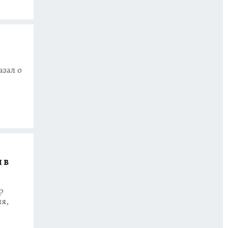
зал о
 в
р
ия,