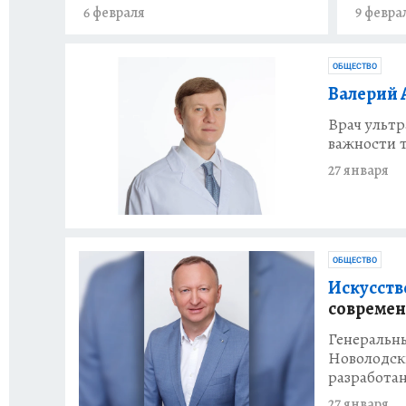
6 февраля
9 февра
ОБЩЕСТВО
Валерий 
Врач ульт
важности 
27 января
ОБЩЕСТВО
Искусств
современ
Генеральн
Новолодски
разработан
27 января