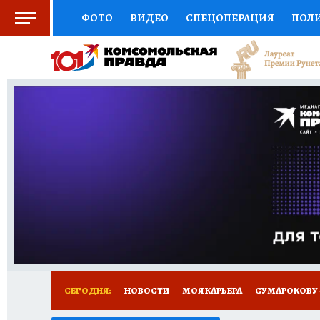
ФОТО
ВИДЕО
СПЕЦОПЕРАЦИЯ
ПОЛ
СОЦПОДДЕРЖКА
НАУКА
АФИША
СП
ВЫБОР ЭКСПЕРТОВ
ДОКТОР
ФИНАНС
КНИЖНАЯ ПОЛКА
ПРОГНОЗЫ НА СПОРТ
ПРЕСС-ЦЕНТР
НЕДВИЖИМОСТЬ
ТЕЛЕ
РАДИО КП
РЕКЛАМА
ТЕСТЫ
НОВОЕ 
СЕГОДНЯ:
НОВОСТИ
МОЯ КАРЬЕРА
СУМАРОКОВУ -