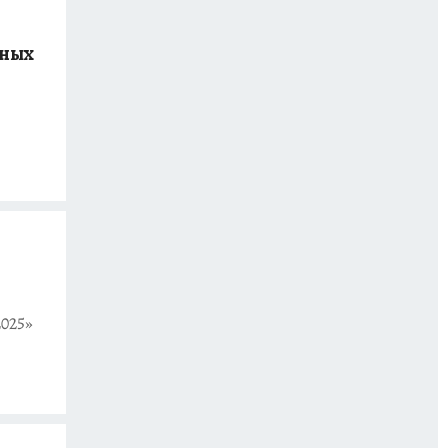
тных
025»