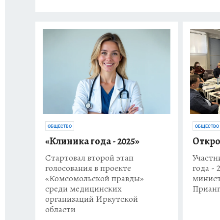
ОБЩЕСТВО
ОБЩЕСТВО
«Клиника года - 2025»
Откро
Стартовал второй этап
Участн
голосования в проекте
года - 
«Комсомольской правды»
минист
среди медицинских
Прианг
организаций Иркутской
области