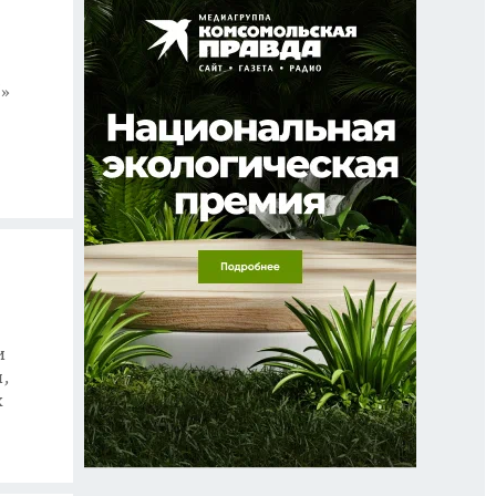
5»
и
,
х