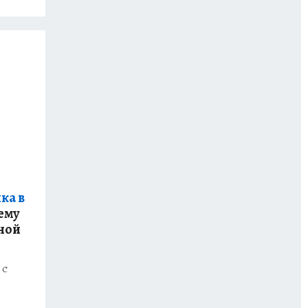
ка в
ему
ной
 с