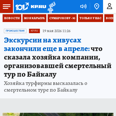
НОВОСТИ
МОЯ КАРЬЕРА
СУМАРОКОВУ - 90
ТОЛЬКО У НАС
ВОЕН
19 мая 2026 11:26
ПРОИСШЕСТВИЯ
KP.RU
Экскурсии на хивусах
закончили еще в апреле:
что
сказала хозяйка компании,
организовавшей смертельный
тур по Байкалу
Хозяйка турфирмы высказалась о
смертельном туре по Байкалу