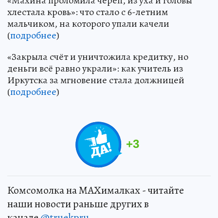
«Махина проломила череп, из уха и головы
хлестала кровь»: что стало с 6-летним
мальчиком, на которого упали качели
(
подробнее
)
«Закрыла счёт и уничтожила кредитку, но
деньги всё равно украли»: как учитель из
Иркутска за мгновение стала должницей
(
подробнее
)
+
3
Комсомолка на MAXималках - читайте
наши новости раньше других в
канале
@truekpru