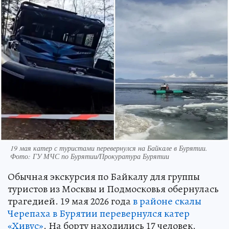
19 мая катер с туристами перевернулся на Байкале в Бурятии.
Фото: ГУ МЧС по Бурятии/Прокуратура Бурятии
Обычная экскурсия по Байкалу для группы
туристов из Москвы и Подмосковья обернулась
трагедией. 19 мая 2026 года
в районе скалы
Черепаха в Бурятии перевернулся катер
«Хивус»
. На борту находились 17 человек.