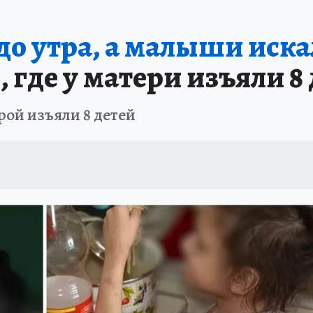
А СЕБЕ
о утра, а малыши иска
 где у матери изъяли 8
рой изъяли 8 детей