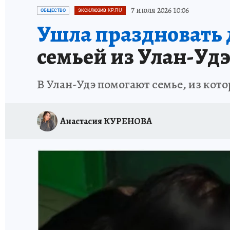
ПРОИСШЕСТВИЯ
АФИША
ИСПЫТАНО Н
7 июля 2026 10:06
ОБЩЕСТВО
ЭКСКЛЮЗИВ KP.RU
Ушла праздновать д
семьей из Улан-Удэ,
В Улан-Удэ помогают семье, из кото
Анастасия КУРЕНОВА