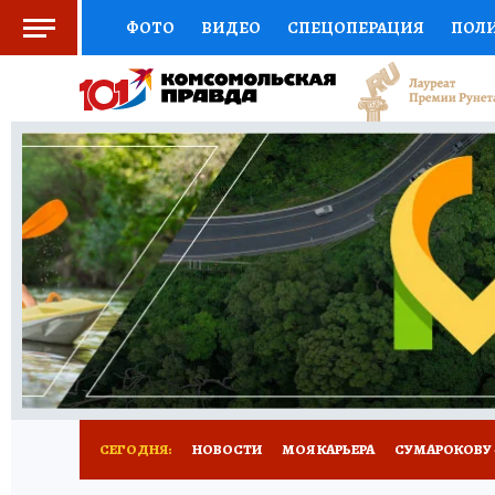
ФОТО
ВИДЕО
СПЕЦОПЕРАЦИЯ
ПОЛ
СОЦПОДДЕРЖКА
НАУКА
АФИША
СП
ВЫБОР ЭКСПЕРТОВ
ДОКТОР
ФИНАНС
КНИЖНАЯ ПОЛКА
ПРОГНОЗЫ НА СПОРТ
ПРЕСС-ЦЕНТР
НЕДВИЖИМОСТЬ
ТЕЛЕ
РАДИО КП
РЕКЛАМА
ТЕСТЫ
НОВОЕ 
СЕГОДНЯ:
НОВОСТИ
МОЯ КАРЬЕРА
СУМАРОКОВУ -