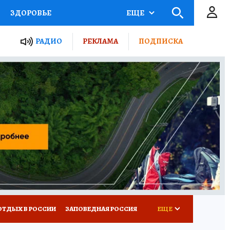
ЗДОРОВЬЕ
ЕЩЕ
ЫЕ ПРОЕКТЫ РОССИИ
РАДИО
РЕКЛАМА
ПОДПИСКА
КРЕТЫ
ПУТЕВОДИТЕЛЬ
 ЖЕЛЕЗА
ТУРИЗМ
Д ПОТРЕБИТЕЛЯ
ВСЕ О КП
ОТДЫХ В РОССИИ
ЗАПОВЕДНАЯ РОССИЯ
ЕЩЕ