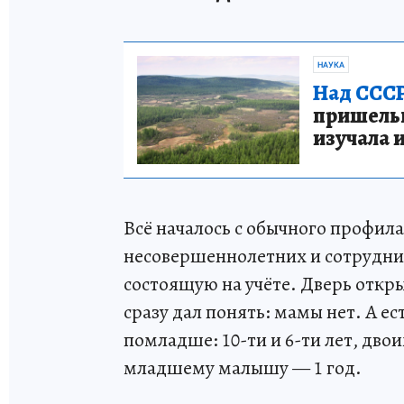
НАУКА
Над СССР
пришельце
изучала 
Всё началось с обычного профила
несовершеннолетних и сотрудни
состоящую на учёте. Дверь откры
сразу дал понять: мамы нет. А ес
помладше: 10-ти и 6-ти лет, двои
младшему малышу — 1 год.