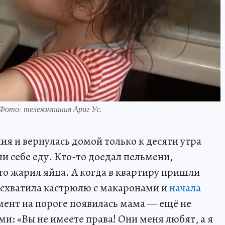
 Фото: телекомпания Ариг Ус.
я и вернулась домой только к десяти утра
и себе еду. Кто-то доедал пельмени,
то жарил яйца. А когда в квартиру пришли
схватила кастрюлю с макаронами и
начала
мент на пороге появилась мама — ещё не
ми: «Вы не имеете права! Они меня любят, а я