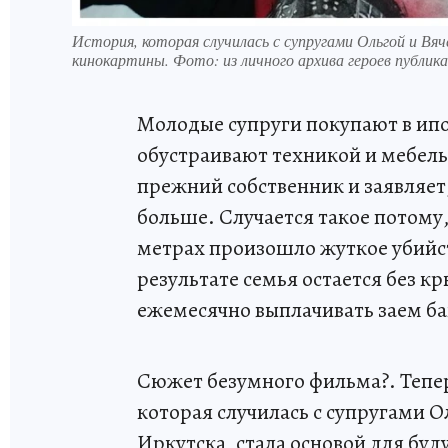
История, которая случилась с супругами Ольгой и Вя
кинокартины. Фото: из личного архива героев публик
Молодые супруги покупают в ипо
обустраивают техникой и мебель
прежний собственник и заявляет
больше. Случается такое потому,
метрах произошло жуткое убийст
результате семья остается без к
ежемесячно выплачивать заем ба
Сюжет безумного фильма?. Тепер
которая случилась с супругами 
Иркутска, стала основой для бу