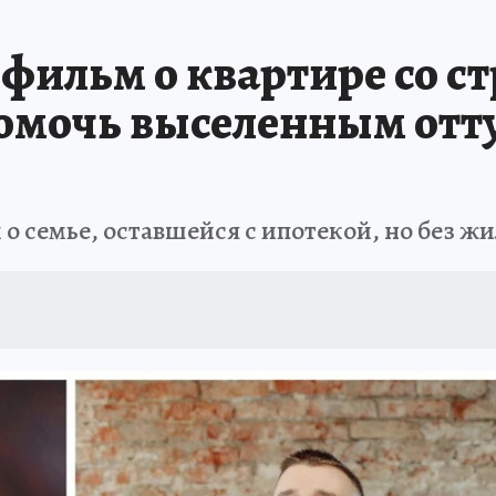
А СЕБЕ
 фильм о квартире со 
омочь выселенным отт
 семье, оставшейся с ипотекой, но без ж