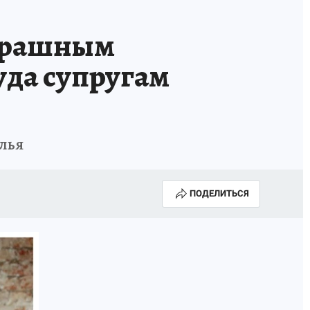
страшным
уда супругам
илья
ПОДЕЛИТЬСЯ