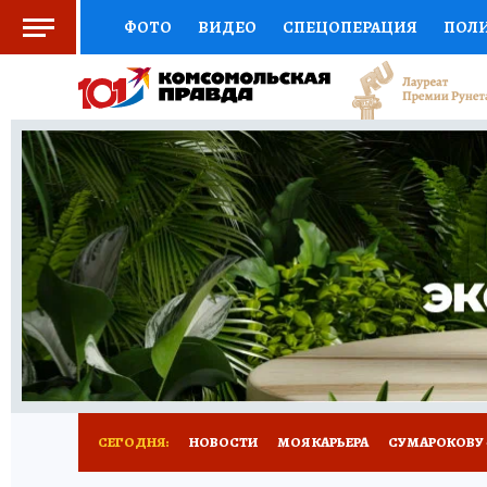
ФОТО
ВИДЕО
СПЕЦОПЕРАЦИЯ
ПОЛ
СОЦПОДДЕРЖКА
НАУКА
АФИША
СП
ВЫБОР ЭКСПЕРТОВ
ДОКТОР
ФИНАНС
КНИЖНАЯ ПОЛКА
ПРОГНОЗЫ НА СПОРТ
ПРЕСС-ЦЕНТР
НЕДВИЖИМОСТЬ
ТЕЛЕ
РАДИО КП
РЕКЛАМА
ТЕСТЫ
НОВОЕ 
СЕГОДНЯ:
НОВОСТИ
МОЯ КАРЬЕРА
СУМАРОКОВУ -