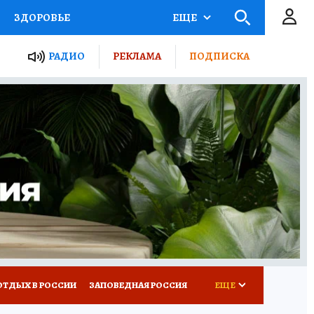
ЗДОРОВЬЕ
ЕЩЕ
ЫЕ ПРОЕКТЫ РОССИИ
РАДИО
РЕКЛАМА
ПОДПИСКА
КРЕТЫ
ПУТЕВОДИТЕЛЬ
 ЖЕЛЕЗА
ТУРИЗМ
Д ПОТРЕБИТЕЛЯ
ВСЕ О КП
ОТДЫХ В РОССИИ
ЗАПОВЕДНАЯ РОССИЯ
ЕЩЕ