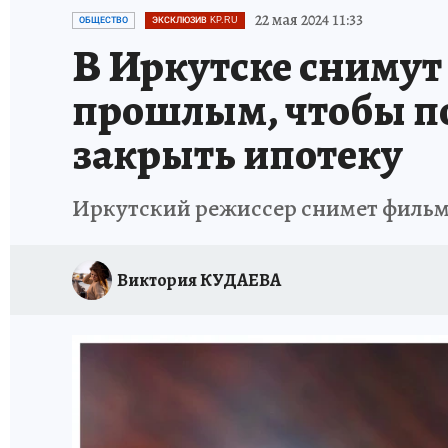
ПРОИСШЕСТВИЯ
АФИША
ИСПЫТАНО Н
22 мая 2024 11:33
ОБЩЕСТВО
ЭКСКЛЮЗИВ KP.RU
В Иркутске снимут
прошлым, чтобы п
закрыть ипотеку
Иркутский режиссер снимет фильм о
Виктория КУДАЕВА