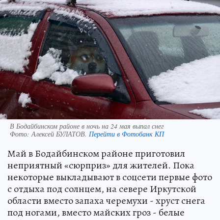
В Бодайбинском районе в ночь на 24 мая выпал снег
Фото:
Алексей БУЛАТОВ.
Перейти в Фотобанк КП
Май в Бодайбинском районе приготовил
неприятный «сюрприз» для жителей. Пока
некоторые выкладывают в соцсети первые фото
с отдыха под солнцем, на севере Иркутской
области вместо запаха черемухи - хруст снега
под ногами, вместо майских гроз - белые