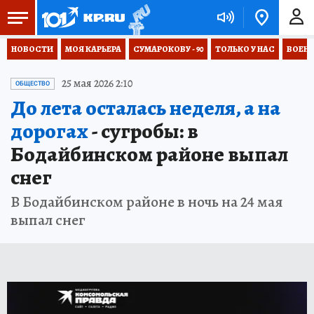
НОВОСТИ
МОЯ КАРЬЕРА
СУМАРОКОВУ - 90
ТОЛЬКО У НАС
ВОЕН
25 мая 2026 2:10
ОБЩЕСТВО
До лета осталась неделя, а на
дорогах
- сугробы: в
Бодайбинском районе выпал
снег
В Бодайбинском районе в ночь на 24 мая
выпал снег